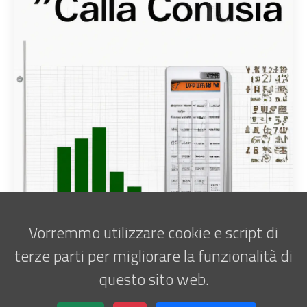
Vorremmo utilizzare cookie e script di
terze parti per migliorare la funzionalità di
questo sito web.
Iscriviti alla newsletter
Marco Antani • © 2025 •
ATATOR