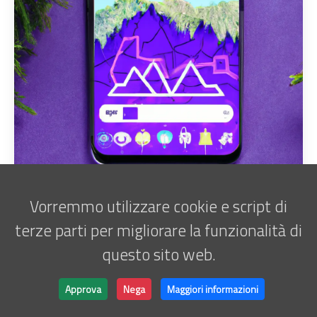
Vorremmo utilizzare cookie e script di
terze parti per migliorare la funzionalità di
questo sito web.
Iscriviti alla newsletter
Marco Antani • © 2025 •
ATATOR
Approva
Nega
Maggiori informazioni
Powered by
Hugo
&
Lightbi.
Made with ❤ by
Bino