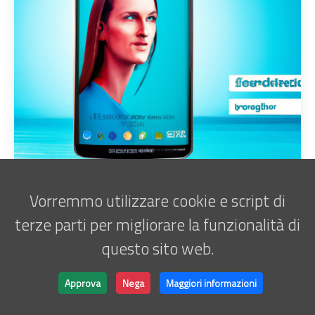
Vorremmo utilizzare cookie e script di
terze parti per migliorare la funzionalità di
questo sito web.
Iscriviti alla newsletter
Marco Antani • © 2025 •
ATATOR
Approva
Nega
Maggiori informazioni
Powered by
Hugo
&
Lightbi.
Made with ❤ by
Bino