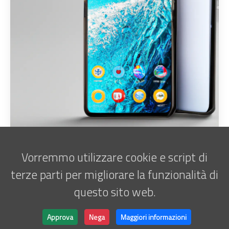
Vorremmo utilizzare cookie e script di
««
«
1
2
»
»»
terze parti per migliorare la funzionalità di
questo sito web.
Iscriviti alla newsletter
Marco Antani • © 2025 •
ATATOR
Approva
Nega
Maggiori informazioni
Powered by
Hugo
&
Lightbi.
Made with ❤ by
Bino