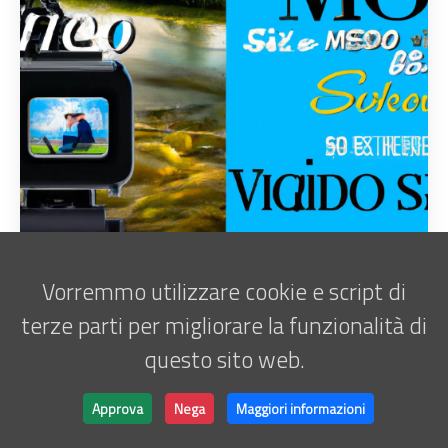
Vorremmo utilizzare cookie e script di
terze parti per migliorare la funzionalità di
questo sito web.
Iscriviti alla newsletter
Marco Antani • © 2025 •
ATATOR
Approva
Nega
Maggiori informazioni
Powered by
Hugo
&
Lightbi.
Made with ❤ by
Bino