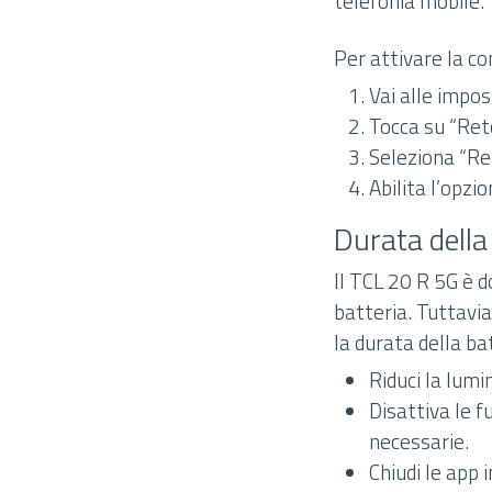
telefonia mobile.
Per attivare la co
Vai alle impos
Tocca su “Rete
Seleziona “Re
Abilita l’opzi
Durata della
Il TCL 20 R 5G è 
batteria. Tuttavi
la durata della ba
Riduci la lumi
Disattiva le f
necessarie.
Chiudi le app 