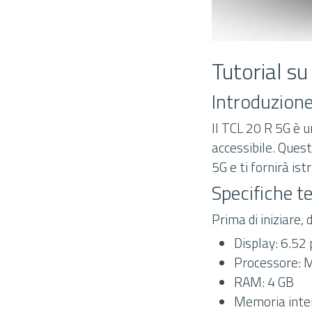
Tutorial s
Introduzion
Il TCL 20 R 5G è 
accessibile. Quest
5G e ti fornirà is
Specifiche t
Prima di iniziare,
Display: 6.52 
Processore: 
RAM: 4 GB
Memoria inter