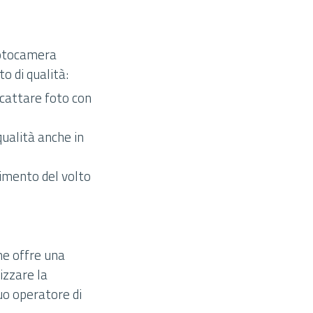
fotocamera
o di qualità:
cattare foto con
qualità anche in
cimento del volto
he offre una
lizzare la
tuo operatore di