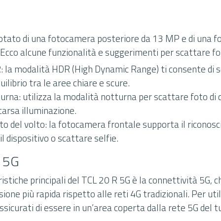
dotato di una fotocamera posteriore da 13 MP e di una 
Ecco alcune funzionalità e suggerimenti per scattare fot
 la modalità HDR (High Dynamic Range) ti consente di s
uilibrio tra le aree chiare e scure.
rna: utilizza la modalità notturna per scattare foto di 
scarsa illuminazione.
o del volto: la fotocamera frontale supporta il riconos
il dispositivo o scattare selfie.
à 5G
istiche principali del TCL 20 R 5G è la connettività 5G, c
ione più rapida rispetto alle reti 4G tradizionali. Per uti
ssicurati di essere in un’area coperta dalla rete 5G del 