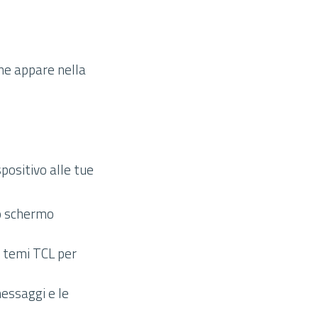
che appare nella
spositivo alle tue
co schermo
e temi TCL per
essaggi e le