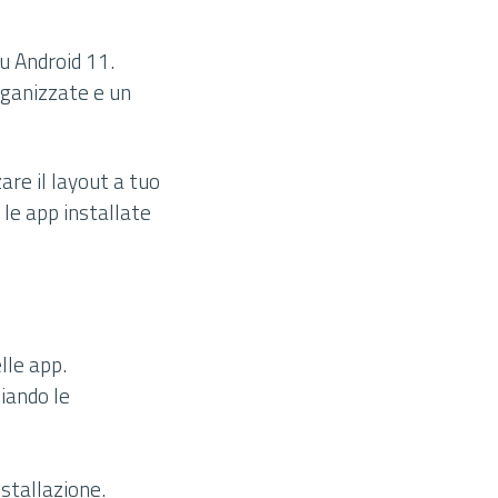
su Android 11.
organizzate e un
are il layout a tuo
le app installate
lle app.
liando le
nstallazione.