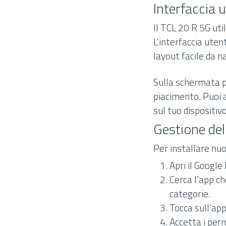
Interfaccia 
Il TCL 20 R 5G uti
L’interfaccia uten
layout facile da n
Sulla schermata pr
piacimento. Puoi a
sul tuo dispositivo
Gestione del
Per installare nu
Apri il Google
Cerca l’app ch
categorie.
Tocca sull’app
Accetta i perm