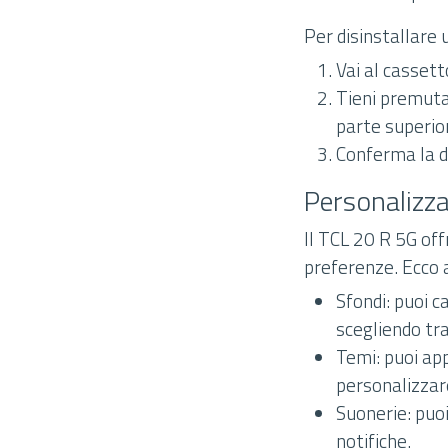
Per disinstallare 
Vai al cassett
Tieni premuta 
parte superio
Conferma la di
Personalizz
Il TCL 20 R 5G off
preferenze. Ecco a
Sfondi: puoi 
scegliendo tra
Temi: puoi app
personalizzare
Suonerie: puo
notifiche.