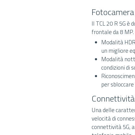
Fotocamera
Il TCL 20 R 5G è 
frontale da 8 MP. 
Modalità HDR:
un migliore eq
Modalità nottu
condizioni di 
Riconosciment
per sbloccare 
Connettivit
Una delle caratter
velocità di conness
connettività 5G, a