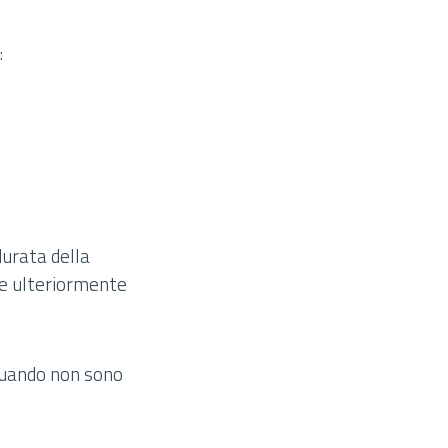
:
durata della
re ulteriormente
 quando non sono