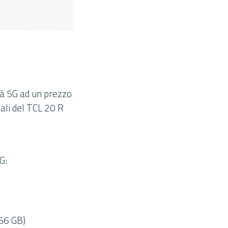
tà 5G ad un prezzo
pali del TCL 20 R
G:
56 GB)