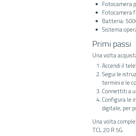
Fotocamera po
Fotocamera f
Batteria: 50
Sistema opera
Primi passi
Una volta acquista
Accendi il tel
Segui le istru
termini e le co
Connettiti a 
Configura le i
digitale, per 
Una volta completa
TCL 20 R 5G.