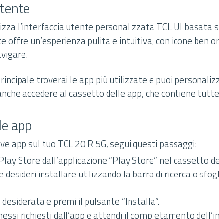
utente
lizza l’interfaccia utente personalizzata TCL UI basata 
te offre un’esperienza pulita e intuitiva, con icone ben 
avigare.
incipale troverai le app più utilizzate e puoi personalizz
nche accedere al cassetto delle app, che contiene tutte 
.
le app
ove app sul tuo TCL 20 R 5G, segui questi passaggi:
 Play Store dall’applicazione “Play Store” nel cassetto de
e desideri installare utilizzando la barra di ricerca o sfog
 desiderata e premi il pulsante “Installa”.
essi richiesti dall’app e attendi il completamento dell’i