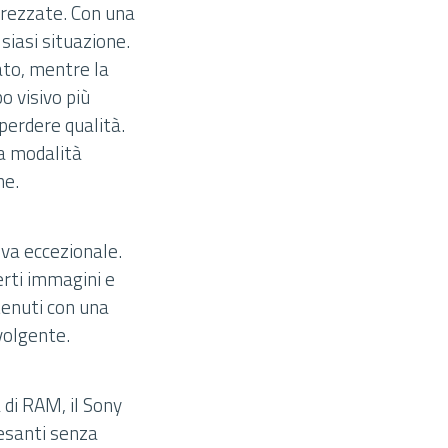
prezzate. Con una
siasi situazione.
to, mentre la
 visivo più
 perdere qualità.
la modalità
ne.
iva eccezionale.
erti immagini e
ntenuti con una
volgente.
di RAM, il Sony
pesanti senza