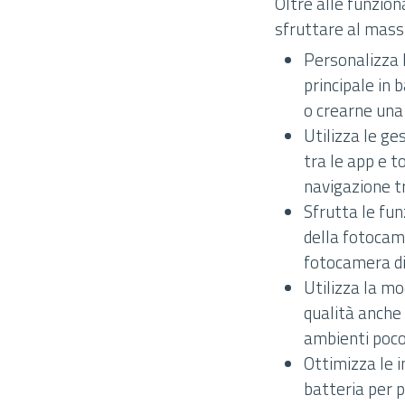
Oltre alle funziona
sfruttare al massi
Personalizza 
principale in 
o crearne una 
Utilizza le ge
tra le app e t
navigazione tr
Sfrutta le fun
della fotocame
fotocamera di 
Utilizza la mo
qualità anche 
ambienti poco 
Ottimizza le i
batteria per p