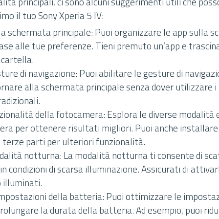
lità principali, ci sono alcuni suggerimenti utili che poss
mo il tuo Sony Xperia 5 IV:
la schermata principale: Puoi organizzare le app sulla 
base alle tue preferenze. Tieni premuto un’app e trascin
cartella.
sture di navigazione: Puoi abilitare le gesture di naviga
ornare alla schermata principale senza dover utilizzare i 
adizionali.
zionalità della fotocamera: Esplora le diverse modalità 
ra per ottenere risultati migliori. Puoi anche installare 
terze parti per ulteriori funzionalità.
dalità notturna: La modalità notturna ti consente di scat
in condizioni di scarsa illuminazione. Assicurati di attiva
illuminati.
mpostazioni della batteria: Puoi ottimizzare le impostaz
rolungare la durata della batteria. Ad esempio, puoi ridu