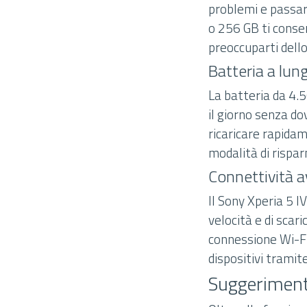
problemi e passare
o 256 GB ti consen
preoccuparti dello
Batteria a lun
La batteria da 4.5
il giorno senza dov
ricaricare rapidam
modalità di rispa
Connettività 
Il Sony Xperia 5 I
velocità e di scari
connessione Wi-Fi 
dispositivi tramit
Suggerimenti