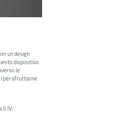
Con un design
uesto dispositivo
averso le
ili per sfruttarne
 5 IV: