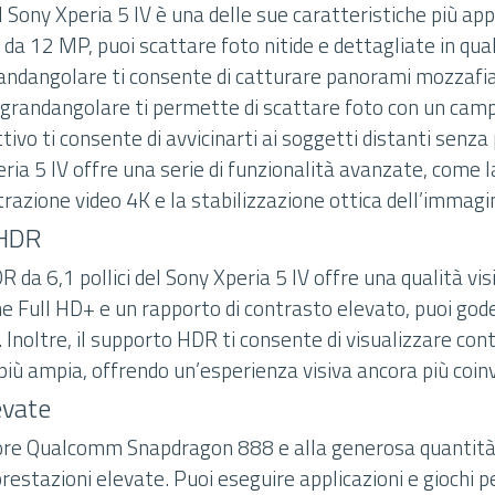
 Sony Xperia 5 IV è una delle sue caratteristiche più ap
da 12 MP, puoi scattare foto nitide e dettagliate in qual
ndangolare ti consente di catturare panorami mozzafia
grandangolare ti permette di scattare foto con un campo
ttivo ti consente di avvicinarti ai soggetti distanti senza
peria 5 IV offre una serie di funzionalità avanzate, come 
trazione video 4K e la stabilizzazione ottica dell’immagi
 HDR
R da 6,1 pollici del Sony Xperia 5 IV offre una qualità vis
ne Full HD+ e un rapporto di contrasto elevato, puoi god
di. Inoltre, il supporto HDR ti consente di visualizzare co
ù ampia, offrendo un’esperienza visiva ancora più coin
evate
ore Qualcomm Snapdragon 888 e alla generosa quantità 
prestazioni elevate. Puoi eseguire applicazioni e giochi 