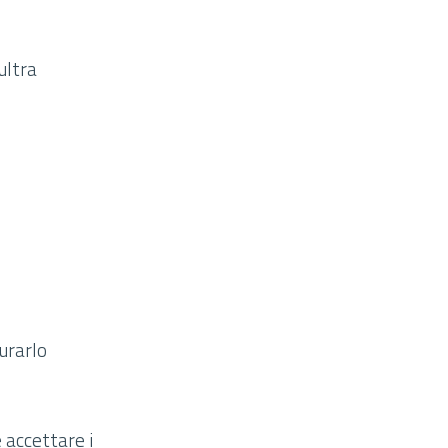
ultra
gurarlo
e accettare i