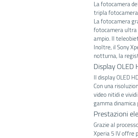
La fotocamera del
tripla fotocamera 
La fotocamera gra
fotocamera ultra 
ampio. Il teleobie
Inoltre, il Sony X
notturna, la regis
Display OLED
Il display OLED HD
Con una risoluzio
video nitidi e vivi
gamma dinamica pi
Prestazioni el
Grazie al process
Xperia 5 IV offre 