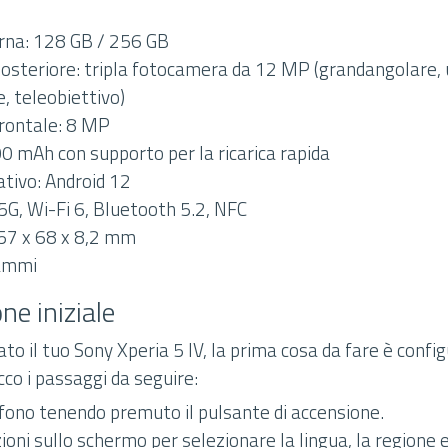
rna: 128 GB / 256 GB
steriore: tripla fotocamera da 12 MP (grandangolare, 
, teleobiettivo)
rontale: 8 MP
00 mAh con supporto per la ricarica rapida
tivo: Android 12
5G, Wi-Fi 6, Bluetooth 5.2, NFC
57 x 68 x 8,2 mm
ammi
ne iniziale
to il tuo Sony Xperia 5 IV, la prima cosa da fare è confi
co i passaggi da seguire:
efono tenendo premuto il pulsante di accensione.
zioni sullo schermo per selezionare la lingua, la regione 