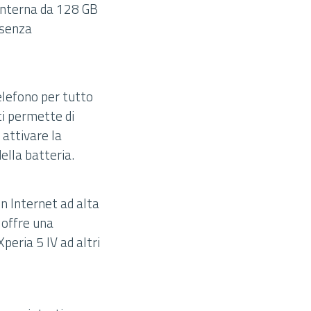
 interna da 128 GB
 senza
telefono per tutto
 ti permette di
 attivare la
ella batteria.
in Internet ad alta
i offre una
peria 5 IV ad altri