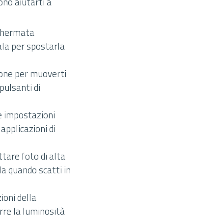
ono aiutarti a
schermata
ala per spostarla
zione per muoverti
pulsanti di
e impostazioni
applicazioni di
tare foto di alta
rla quando scatti in
ioni della
rre la luminosità