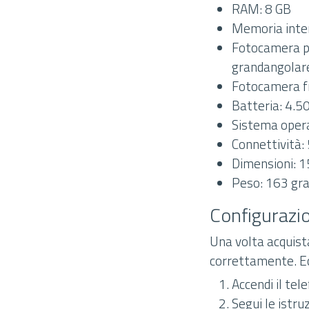
RAM: 8 GB
Memoria inte
Fotocamera po
grandangolare
Fotocamera f
Batteria: 4.5
Sistema opera
Connettività: 
Dimensioni: 1
Peso: 163 gr
Configurazio
Una volta acquista
correttamente. Ec
Accendi il tel
Segui le istru