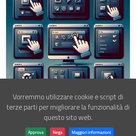
Vorremmo utilizzare cookie e script di
terze parti per migliorare la funzionalità di
questo sito web.
Iscriviti alla newsletter
Marco Antani • © 2025 •
ATATOR
Approva
Nega
Maggiori informazioni