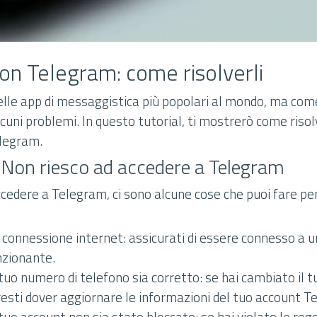
on Telegram: come risolverli
lle app di messaggistica più popolari al mondo, ma come
uni problemi. In questo tutorial, ti mostrerò come risol
elegram.
 Non riesco ad accedere a Telegram
ccedere a Telegram, ci sono alcune cose che puoi fare per 
a connessione internet: assicurati di essere connesso a u
nzionante.
l tuo numero di telefono sia corretto: se hai cambiato il 
resti dover aggiornare le informazioni del tuo account T
l tuo account non sia stato bloccato: se hai violato le rego