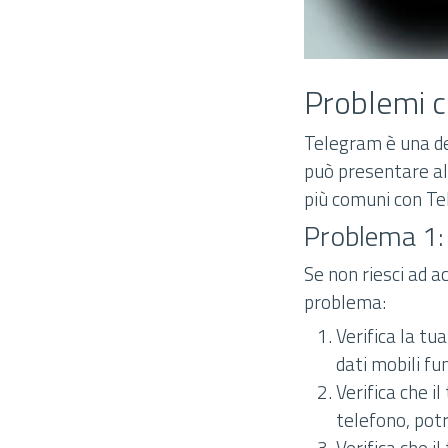
Problemi c
Telegram è una de
può presentare alc
più comuni con T
Problema 1:
Se non riesci ad a
problema:
Verifica la tu
dati mobili fu
Verifica che i
telefono, pot
Verifica che i