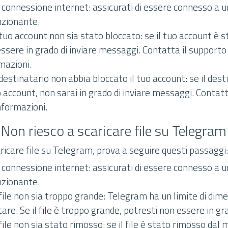
a connessione internet: assicurati di essere connesso a u
nzionante.
l tuo account non sia stato bloccato: se il tuo account è 
ssere in grado di inviare messaggi. Contatta il supporto
rmazioni.
l destinatario non abbia bloccato il tuo account: se il dest
o account, non sarai in grado di inviare messaggi. Contatt
informazioni.
Non riesco a scaricare file su Telegram
aricare file su Telegram, prova a seguire questi passaggi:
a connessione internet: assicurati di essere connesso a u
nzionante.
l file non sia troppo grande: Telegram ha un limite di dime
care. Se il file è troppo grande, potresti non essere in gra
l file non sia stato rimosso: se il file è stato rimosso dal