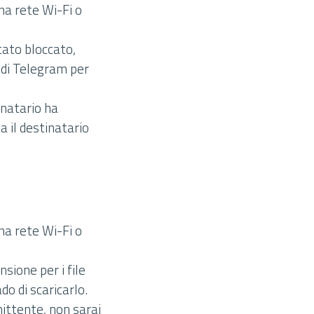
na rete Wi-Fi o
stato bloccato,
 di Telegram per
inatario ha
a il destinatario
na rete Wi-Fi o
nsione per i file
do di scaricarlo.
 mittente, non sarai