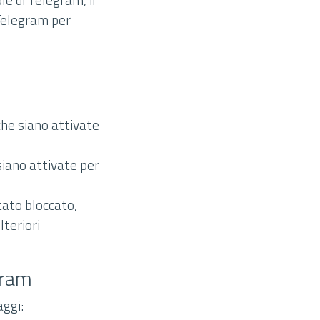
 Telegram per
iche siano attivate
 siano attivate per
stato bloccato,
lteriori
gram
aggi: