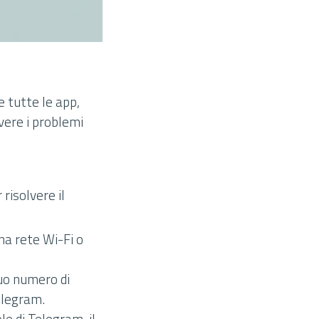
 tutte le app,
vere i problemi
risolvere il
na rete Wi-Fi o
tuo numero di
elegram.
le di Telegram, il