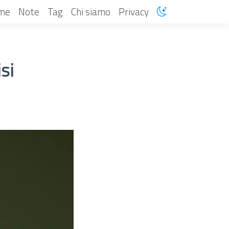
me
Note
Tag
Chi siamo
Privacy
si