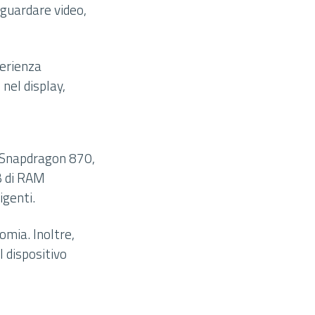
 guardare video,
perienza
nel display,
 Snapdragon 870,
B di RAM
igenti.
mia. Inoltre,
l dispositivo