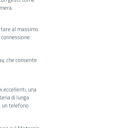
amera.
uttare al massimo
na connessione
lay, che consente
i eccellenti, una
eria di lunga
a un telefono