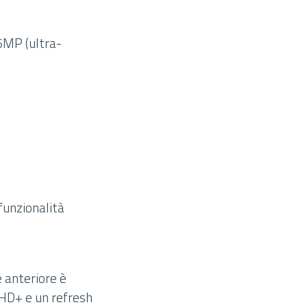
6MP (ultra-
funzionalità
 anteriore è
FHD+ e un refresh