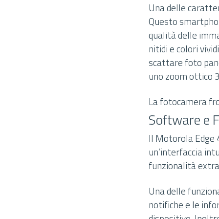
Una delle caratte
Questo smartphone
qualità delle imm
nitidi e colori v
scattare foto pan
uno zoom ottico 3x
La fotocamera fron
Software e F
Il Motorola Edge 4
un’interfaccia int
funzionalità extra
Una delle funziona
notifiche e le inf
dispositivo. Inolt