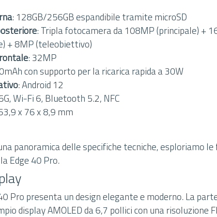
rna
: 128GB/256GB espandibile tramite microSD
osteriore
: Tripla fotocamera da 108MP (principale) + 1
) + 8MP (teleobiettivo)
rontale
: 32MP
0mAh con supporto per la ricarica rapida a 30W
ativo
: Android 12
 5G, Wi-Fi 6, Bluetooth 5.2, NFC
163,9 x 76 x 8,9 mm
na panoramica delle specifiche tecniche, esploriamo le 
la Edge 40 Pro.
play
40 Pro presenta un design elegante e moderno. La parte
pio display AMOLED da 6,7 pollici con una risoluzione 