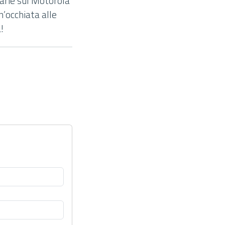
sarie sul Motorola
n’occhiata alle
!