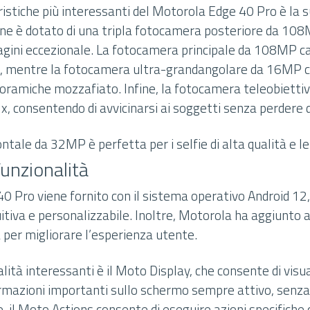
ristiche più interessanti del Motorola Edge 40 Pro è la
 è dotato di una tripla fotocamera posteriore da 108M
agini eccezionale. La fotocamera principale da 108MP ca
ividi, mentre la fotocamera ultra-grandangolare da 16MP 
oramiche mozzafiato. Infine, la fotocamera teleobietti
, consentendo di avvicinarsi ai soggetti senza perdere d
tale da 32MP è perfetta per i selfie di alta qualità e l
unzionalità
0 Pro viene fornito con il sistema operativo Android 12,
uitiva e personalizzabile. Inoltre, Motorola ha aggiunto 
 per migliorare l’esperienza utente.
lità interessanti è il Moto Display, che consente di visua
ormazioni importanti sullo schermo sempre attivo, senza 
re, il Moto Actions consente di eseguire azioni specifiche