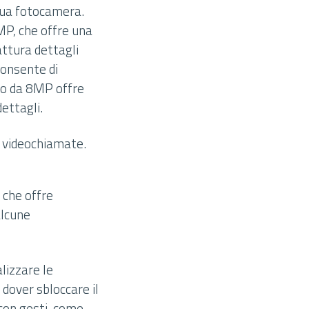
 sua fotocamera.
P, che offre una
ttura dettagli
consente di
vo da 8MP offre
ettagli.
e videochiamate.
 che offre
alcune
lizzare le
dover sbloccare il
 con gesti, come