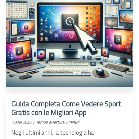
Guida Completa Come Vedere Sport
Gratis con le Migliori App
10 Jul 2025 |
Tempo di lettura 5 minuti
Negli ultimi anni, la tecnologia ha