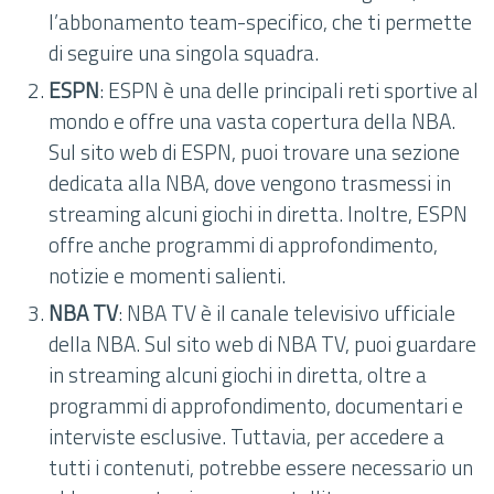
l’abbonamento team-specifico, che ti permette
di seguire una singola squadra.
ESPN
: ESPN è una delle principali reti sportive al
mondo e offre una vasta copertura della NBA.
Sul sito web di ESPN, puoi trovare una sezione
dedicata alla NBA, dove vengono trasmessi in
streaming alcuni giochi in diretta. Inoltre, ESPN
offre anche programmi di approfondimento,
notizie e momenti salienti.
NBA TV
: NBA TV è il canale televisivo ufficiale
della NBA. Sul sito web di NBA TV, puoi guardare
in streaming alcuni giochi in diretta, oltre a
programmi di approfondimento, documentari e
interviste esclusive. Tuttavia, per accedere a
tutti i contenuti, potrebbe essere necessario un