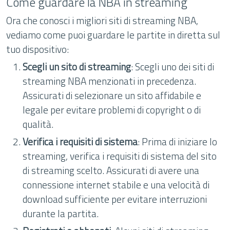
Come guardare la NBA in streaming
Ora che conosci i migliori siti di streaming NBA,
vediamo come puoi guardare le partite in diretta sul
tuo dispositivo:
Scegli un sito di streaming
: Scegli uno dei siti di
streaming NBA menzionati in precedenza.
Assicurati di selezionare un sito affidabile e
legale per evitare problemi di copyright o di
qualità.
Verifica i requisiti di sistema
: Prima di iniziare lo
streaming, verifica i requisiti di sistema del sito
di streaming scelto. Assicurati di avere una
connessione internet stabile e una velocità di
download sufficiente per evitare interruzioni
durante la partita.