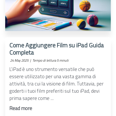
Come Aggiungere Film su iPad Guida
Completa
24 May 2025 |
Tempo di lettura 5 minuti
L'iPad è uno strumento versatile che può
essere utilizzato per una vasta gamma di
attività, tra cui la visione di film. Tuttavia, per
goderti i tuoi film preferiti sul tuo iPad, devi
prima sapere come ...
Read more