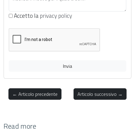
Accetto la
privacy policy
Invia
← Articolo precedente
Articolo successivo →
Read more