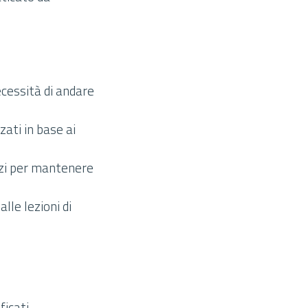
ecessità di andare
ati in base ai
izi per mantenere
le lezioni di
ficati.