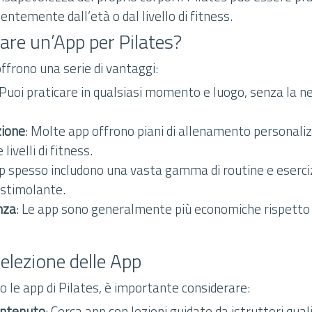
entemente dall’età o dal livello di fitness.
are un’App per Pilates?
offrono una serie di vantaggi:
 Puoi praticare in qualsiasi momento e luogo, senza la n
zione
: Molte app offrono piani di allenamento personalizz
 livelli di fitness.
pp spesso includono una vasta gamma di routine e eserc
 stimolante.
nza
: Le app sono generalmente più economiche rispetto al
 Selezione delle App
 le app di Pilates, è importante considerare:
ontenuto
: Cerca app con lezioni guidate da istruttori quali