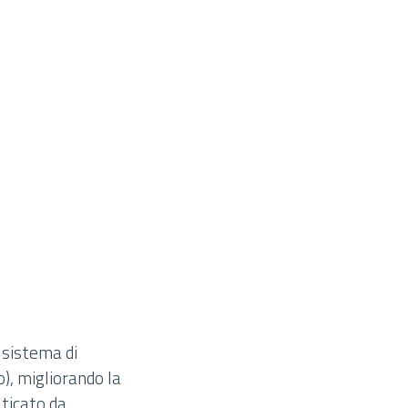
n sistema di
o), migliorando la
aticato da