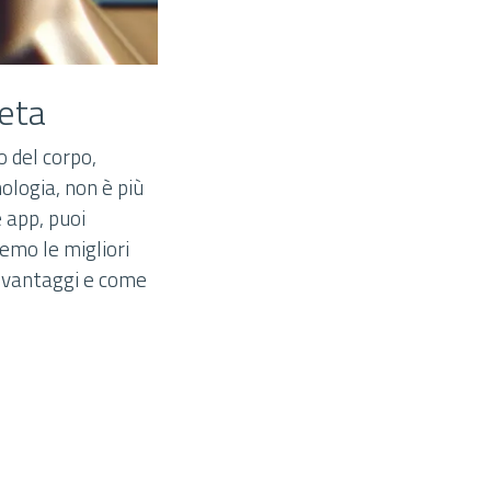
leta
o del corpo,
nologia, non è più
e app, puoi
emo le migliori
 i vantaggi e come