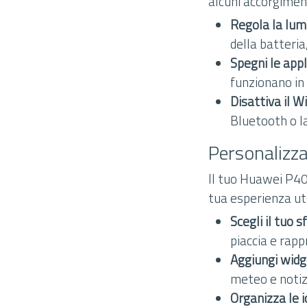
alcuni accorgiment
Regola la lum
della batteria
Spegni le appl
funzionano in
Disattiva il Wi
Bluetooth o la
Personalizz
Il tuo Huawei P40
tua esperienza ute
Scegli il tuo 
piaccia e rapp
Aggiungi widg
meteo e notiz
Organizza le i