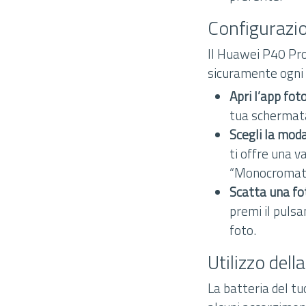
Configurazi
Il Huawei P40 Pro
sicuramente ogni a
Apri l’app fo
tua schermata
Scegli la moda
ti offre una 
“Monocromati
Scatta una fo
premi il pulsa
foto.
Utilizzo dell
La batteria del t