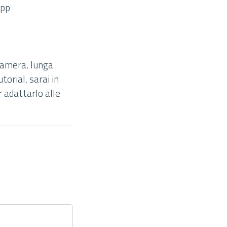
app
camera, lunga
orial, sarai in
 adattarlo alle