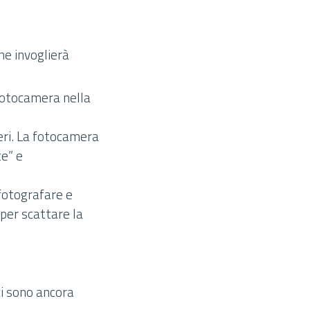
he invoglierà
 fotocamera nella
deri. La fotocamera
te” e
 fotografare e
 per scattare la
ci sono ancora