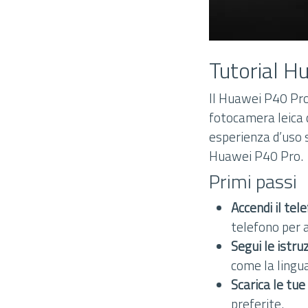
Tutorial H
Il Huawei P40 Pro 
fotocamera leica d
esperienza d’uso 
Huawei P40 Pro.
Primi passi
Accendi il tel
telefono per a
Segui le istru
come la lingua
Scarica le tue
preferite.