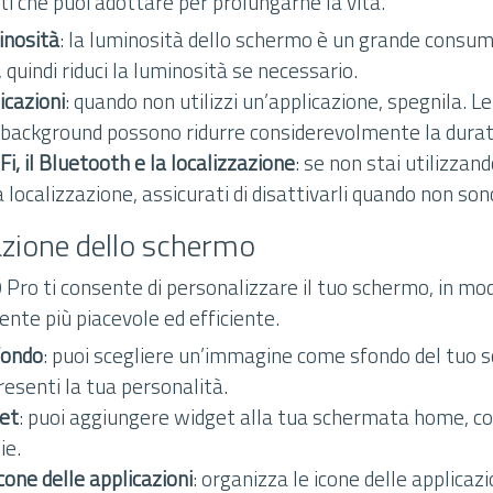
i che puoi adottare per prolungarne la vita.
inosità
: la luminosità dello schermo è un grande consum
, quindi riduci la luminosità se necessario.
icazioni
: quando non utilizzi un’applicazione, spegnila. Le
 background possono ridurre considerevolmente la durata
Fi, il Bluetooth e la localizzazione
: se non stai utilizzando
 localizzazione, assicurati di disattivarli quando non son
azione dello schermo
 Pro ti consente di personalizzare il tuo schermo, in mo
nte più piacevole ed efficiente.
sfondo
: puoi scegliere un’immagine come sfondo del tuo s
resenti la tua personalità.
et
: puoi aggiungere widget alla tua schermata home, c
ie.
cone delle applicazioni
: organizza le icone delle applicazi