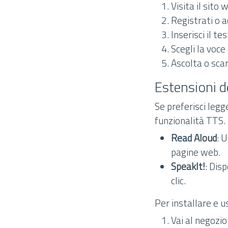
Visita il sito 
Registrati o a
Inserisci il t
Scegli la voce
Ascolta o scar
Estensioni d
Se preferisci legg
funzionalità TTS. 
Read Aloud
: 
pagine web.
SpeakIt!
: Dis
clic.
Per installare e 
Vai al negozio