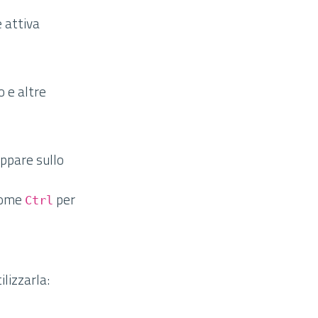
 attiva
o e altre
appare sullo
 come
per
Ctrl
lizzarla: