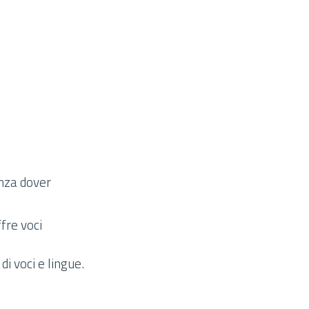
enza dover
fre voci
i voci e lingue.