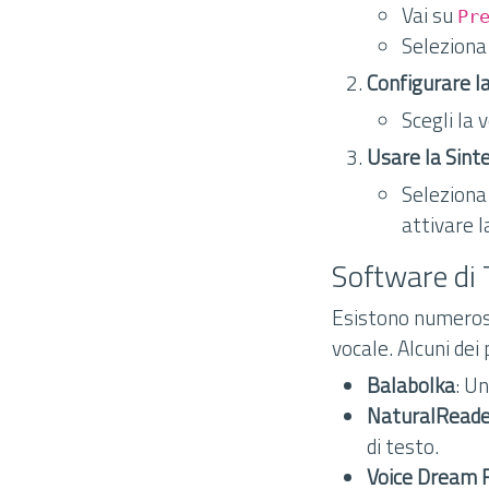
Vai su
Pr
Seleziona 
Configurare la
Scegli la 
Usare la Sinte
Seleziona 
attivare 
Software di T
Esistono numerosi
vocale. Alcuni dei 
Balabolka
: U
NaturalReade
di testo.
Voice Dream 