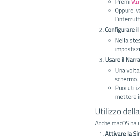
Premi
Wi
Oppure, v
l’interrut
Configurare i
Nella stes
impostazi
Usare il Narr
Una volta 
schermo.
Puoi utili
mettere i
Utilizzo dell
Anche macOS ha una
Attivare la Si