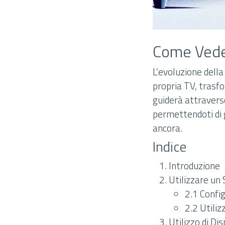
Come Veder
L’evoluzione della
propria TV, trasf
guiderà attraverso
permettendoti di g
ancora.
Indice
Introduzione
Utilizzare un
2.1 Confi
2.2 Utiliz
Utilizzo di Di