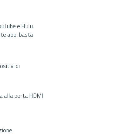
ouTube e Hulu.
ste app, basta
sitivi di
ga alla porta HDMI
zione.