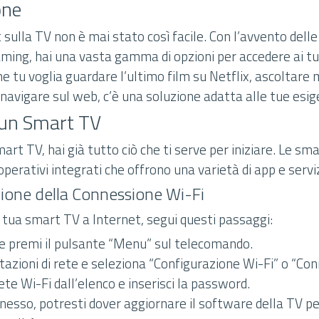
one
sulla TV non è mai stato così facile. Con l’avvento dell
eaming, hai una vasta gamma di opzioni per accedere ai t
Che tu voglia guardare l’ultimo film su Netflix, ascoltare
avigare sul web, c’è una soluzione adatta alle tue esig
e un Smart TV
art TV, hai già tutto ciò che ti serve per iniziare. Le s
operativi integrati che offrono una varietà di app e serviz
ione della Connessione Wi-Fi
 tua smart TV a Internet, segui questi passaggi:
 e premi il pulsante “Menu” sul telecomando.
tazioni di rete e seleziona “Configurazione Wi-Fi” o “Con
rete Wi-Fi dall’elenco e inserisci la password.
nesso, potresti dover aggiornare il software della TV p