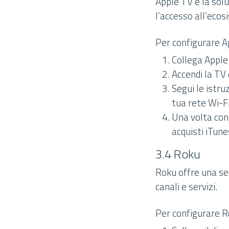
Apple TV è la solu
l’accesso all’eco
Per configurare A
Collega Apple
Accendi la TV
Segui le istru
tua rete Wi-Fi
Una volta conf
acquisti iTune
3.4 Roku
Roku offre una se
canali e servizi.
Per configurare R