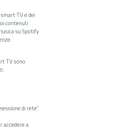
e smart TV e dei
uoi contenuti
 musica su Spotify
enze.
mart TV sono
i.
nessione di rete”.
er accedere a