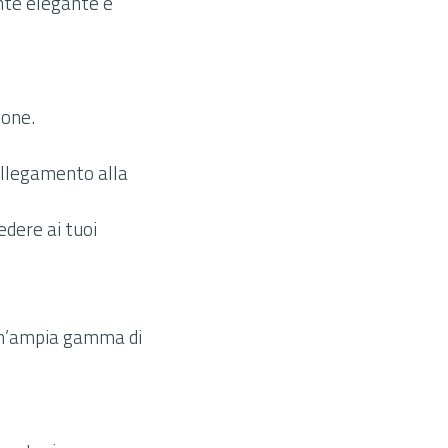
ente elegante e
ione.
collegamento alla
edere ai tuoi
 un’ampia gamma di