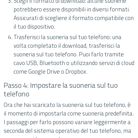
Scegli il formato di download: alcune suonerie
potrebbero essere disponibili in diversi formati.
Assicurati di scegliere il formato compatibile con
il tuo dispositivo.
Trasferisci la suoneria sul tuo telefono: una
volta completato il download, trasferisci la
suoneria sul tuo telefono. Puoi farlo tramite
cavo USB, Bluetooth o utilizzando servizi di cloud
come Google Drive o Dropbox.
Passo 4: Impostare la suoneria sul tuo
telefono
Ora che hai scaricato la suoneria sul tuo telefono, è
il momento di impostarla come suoneria predefinita.
I passaggi per farlo possono variare leggermente a
seconda del sistema operativo del tuo telefono, ma