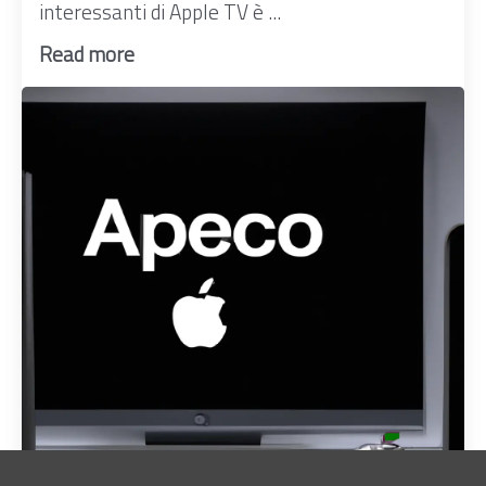
interessanti di Apple TV è ...
Read more