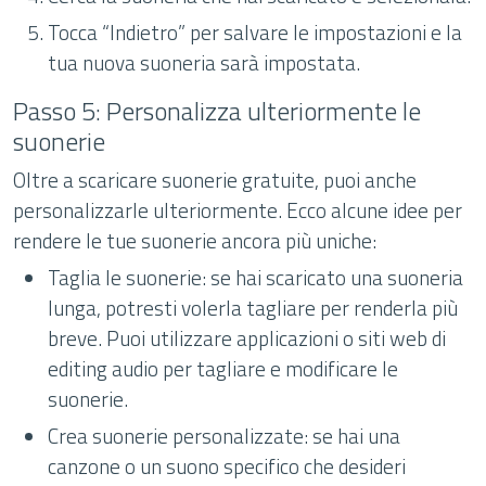
Tocca “Indietro” per salvare le impostazioni e la
tua nuova suoneria sarà impostata.
Passo 5: Personalizza ulteriormente le
suonerie
Oltre a scaricare suonerie gratuite, puoi anche
personalizzarle ulteriormente. Ecco alcune idee per
rendere le tue suonerie ancora più uniche:
Taglia le suonerie: se hai scaricato una suoneria
lunga, potresti volerla tagliare per renderla più
breve. Puoi utilizzare applicazioni o siti web di
editing audio per tagliare e modificare le
suonerie.
Crea suonerie personalizzate: se hai una
canzone o un suono specifico che desideri