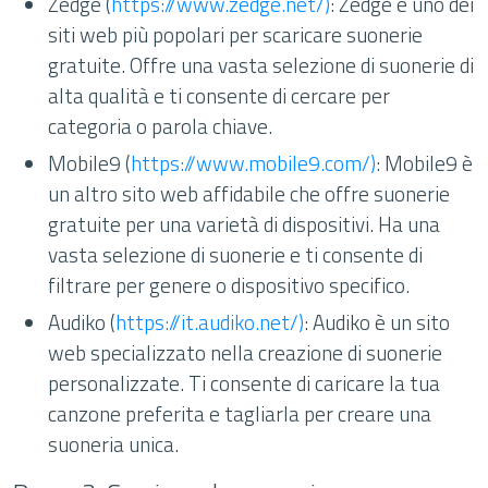
Zedge (
https://www.zedge.net/)
: Zedge è uno dei
siti web più popolari per scaricare suonerie
gratuite. Offre una vasta selezione di suonerie di
alta qualità e ti consente di cercare per
categoria o parola chiave.
Mobile9 (
https://www.mobile9.com/)
: Mobile9 è
un altro sito web affidabile che offre suonerie
gratuite per una varietà di dispositivi. Ha una
vasta selezione di suonerie e ti consente di
filtrare per genere o dispositivo specifico.
Audiko (
https://it.audiko.net/)
: Audiko è un sito
web specializzato nella creazione di suonerie
personalizzate. Ti consente di caricare la tua
canzone preferita e tagliarla per creare una
suoneria unica.