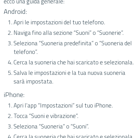
ecco una guida generale:
Android:
Apri le impostazioni del tuo telefono.
Naviga fino alla sezione “Suoni” o “Suonerie”.
Seleziona “Suoneria predefinita” o “Suoneria del
telefono”.
Cerca la suoneria che hai scaricato e selezionala.
Salva le impostazioni e la tua nuova suoneria
sarà impostata.
iPhone:
Apri l’app “Impostazioni” sul tuo iPhone.
Tocca “Suoni e vibrazione”.
Seleziona “Suoneria” o “Suoni”.
Cerca la suoneria che hai scaricato e selezionala.