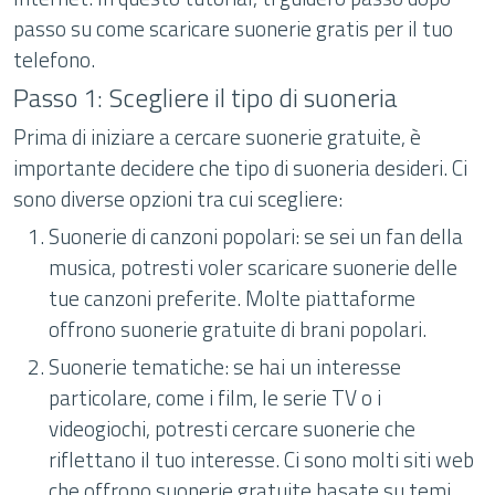
passo su come scaricare suonerie gratis per il tuo
telefono.
Passo 1: Scegliere il tipo di suoneria
Prima di iniziare a cercare suonerie gratuite, è
importante decidere che tipo di suoneria desideri. Ci
sono diverse opzioni tra cui scegliere:
Suonerie di canzoni popolari: se sei un fan della
musica, potresti voler scaricare suonerie delle
tue canzoni preferite. Molte piattaforme
offrono suonerie gratuite di brani popolari.
Suonerie tematiche: se hai un interesse
particolare, come i film, le serie TV o i
videogiochi, potresti cercare suonerie che
riflettano il tuo interesse. Ci sono molti siti web
che offrono suonerie gratuite basate su temi