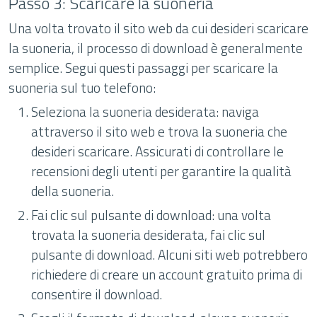
Passo 3: Scaricare la suoneria
Una volta trovato il sito web da cui desideri scaricare
la suoneria, il processo di download è generalmente
semplice. Segui questi passaggi per scaricare la
suoneria sul tuo telefono:
Seleziona la suoneria desiderata: naviga
attraverso il sito web e trova la suoneria che
desideri scaricare. Assicurati di controllare le
recensioni degli utenti per garantire la qualità
della suoneria.
Fai clic sul pulsante di download: una volta
trovata la suoneria desiderata, fai clic sul
pulsante di download. Alcuni siti web potrebbero
richiedere di creare un account gratuito prima di
consentire il download.