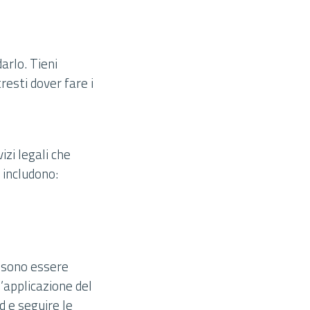
darlo. Tieni
resti dover fare i
izi legali che
i includono:
ossono essere
l’applicazione del
d e seguire le