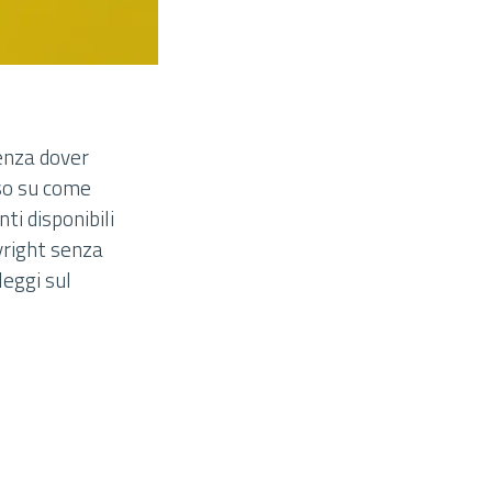
senza dover
sso su come
ti disponibili
yright senza
leggi sul