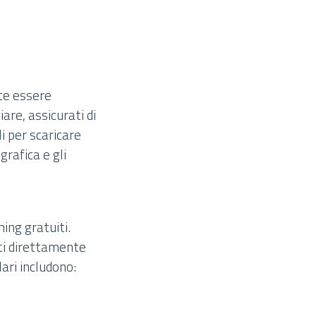
te essere
are, assicurati di
li per scaricare
grafica e gli
ing gratuiti.
ati direttamente
lari includono: