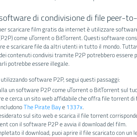
 software di condivisione di file peer-to
er scaricare film gratis da internet è utilizzare software
 (P2P) come uTorrent o BitTorrent. Questi software con
re e scaricare file da altri utenti in tutto il mondo. Tutt
 dei contenuti condivisi tramite P2P potrebbero essere p
arli potrebbe essere illegale.
 utilizzando software P2P, segui questi passaggi:
talla un software P2P come uTorrent o BitTorrent sul tu
e e cerca un sito web affidabile che offra file torrent di fi
includono
The Pirate Bay
e
1337x
.
desiderato sul sito web e scarica il file torrent corrispond
orrent con il software P2P e avvia il download del film.
letato il download, puoi aprire il file scaricato con un l