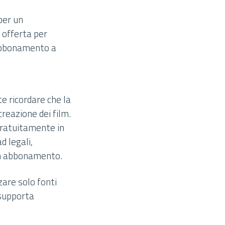
per un
 offerta per
 abbonamento a
e ricordare che la
creazione dei film.
gratuitamente in
d legali,
 in abbonamento.
zare solo fonti
 supporta