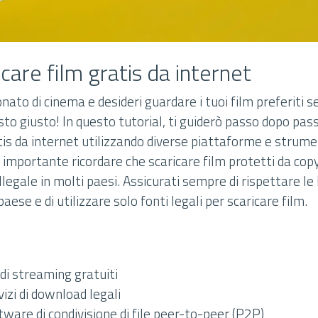
care film gratis da internet
nato di cinema e desideri guardare i tuoi film preferiti 
sto giusto! In questo tutorial, ti guiderò passo dopo pa
tis da internet utilizzando diverse piattaforme e strumen
è importante ricordare che scaricare film protetti da cop
llegale in molti paesi. Assicurati sempre di rispettare le 
aese e di utilizzare solo fonti legali per scaricare film.
i di streaming gratuiti
vizi di download legali
tware di condivisione di file peer-to-peer (P2P)