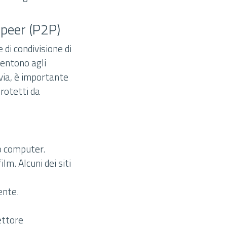
-peer (P2P)
 di condivisione di
sentono agli
avia, è importante
rotetti da
o computer.
lm. Alcuni dei siti
ente.
ettore