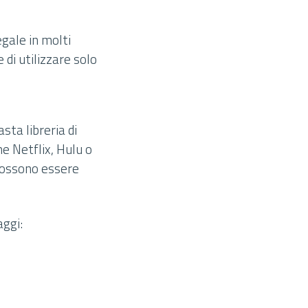
egale in molti
 di utilizzare solo
ta libreria di
me Netflix, Hulu o
 possono essere
aggi: