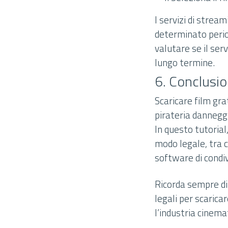
I servizi di stre
determinato period
valutare se il ser
lungo termine.
6. Conclusio
Scaricare film gr
pirateria danneggia
In questo tutoria
modo legale, tra cu
software di condiv
Ricorda sempre di 
legali per scarica
l’industria cinema