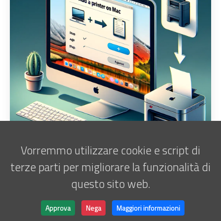
Vorremmo utilizzare cookie e script di
terze parti per migliorare la funzionalità di
questo sito web.
Iscriviti alla newsletter
Marco Antani • © 2025 •
ATATOR
Approva
Nega
Maggiori informazioni
Powered by
Hugo
&
Lightbi.
Made with ❤ by
Bino