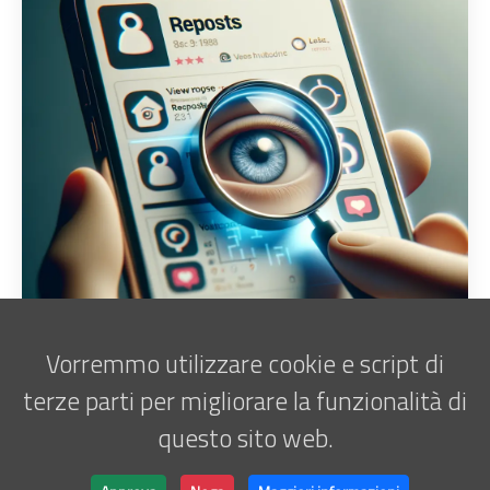
Vorremmo utilizzare cookie e script di
terze parti per migliorare la funzionalità di
questo sito web.
Iscriviti alla newsletter
Marco Antani • © 2025 •
ATATOR