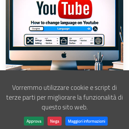
Vorremmo utilizzare cookie e script di
terze parti per migliorare la funzionalità di
questo sito web.
Iscriviti alla newsletter
Marco Antani • © 2025 •
ATATOR
Approva
Nega
Maggiori informazioni
Powered by
Hugo
&
Lightbi.
Made with ❤ by
Bino