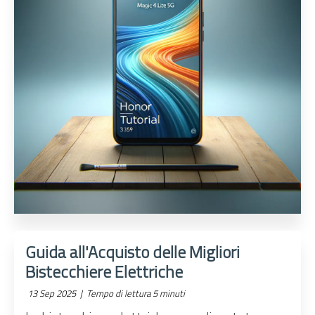
Guida all'Acquisto delle Migliori
Bistecchiere Elettriche
13 Sep 2025 |
Tempo di lettura 5 minuti