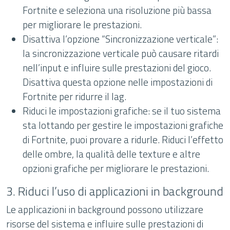
Fortnite e seleziona una risoluzione più bassa
per migliorare le prestazioni.
Disattiva l’opzione “Sincronizzazione verticale”:
la sincronizzazione verticale può causare ritardi
nell’input e influire sulle prestazioni del gioco.
Disattiva questa opzione nelle impostazioni di
Fortnite per ridurre il lag.
Riduci le impostazioni grafiche: se il tuo sistema
sta lottando per gestire le impostazioni grafiche
di Fortnite, puoi provare a ridurle. Riduci l’effetto
delle ombre, la qualità delle texture e altre
opzioni grafiche per migliorare le prestazioni.
3. Riduci l’uso di applicazioni in background
Le applicazioni in background possono utilizzare
risorse del sistema e influire sulle prestazioni di