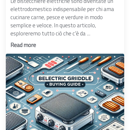
Le bistecchiere elettriche sono diventate un
elettrodomestico indispensabile per chi ama
cucinare carne, pesce e verdure in modo
semplice e veloce. In questo articolo,
esploreremo tutto ciò che c'è da ...
Read more