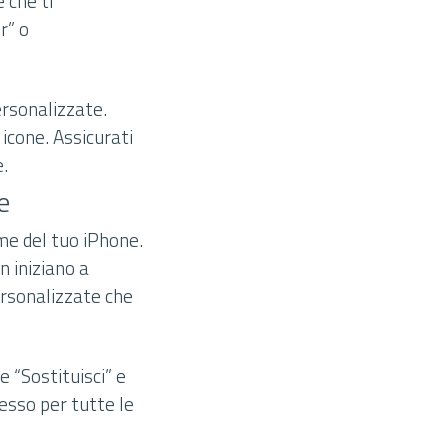
 che ti
r” o
personalizzate.
 icone. Assicurati
.
e
me del tuo iPhone.
n iniziano a
personalizzate che
 “Sostituisci” e
cesso per tutte le