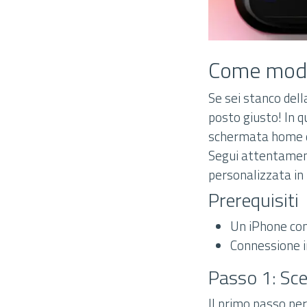
Come modif
Se sei stanco dell
posto giusto! In q
schermata home del
Segui attentament
personalizzata in 
Prerequisiti
Un iPhone con
Connessione i
Passo 1: Sce
Il primo passo pe