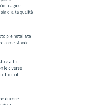
un’immagine
ia di alta qualità
oto preinstallata
are come sfondo.
to e altri
n le diverse
o, tocca il
ne di icone