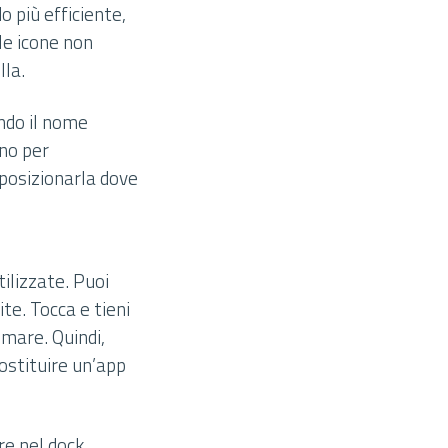
 più efficiente,
le icone non
lla.
ando il nome
rno per
 posizionarla dove
ilizzate. Puoi
te. Tocca e tieni
emare. Quindi,
ostituire un’app
re nel dock.