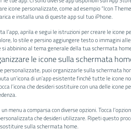
 le tue app. Ci sono diverse app disponibili sull’App Store
are icone personalizzate, come ad esempio “Icon Theme
rica e installa una di queste app sul tuo iPhone.
ta l’app, aprila e segui le istruzioni per creare le icone 
colore, lo stile e persino aggiungere testo o immagini alle
he si abbinino al tema generale della tua schermata home
ganizzare le icone sulla schermata hom
one personalizzate, puoi organizzarle sulla schermata ho
uta un’icona di un’app esistente finché tutte le icone no
occa l’icona che desideri sostituire con una delle icone 
edenza.
 un menu a comparsa con diverse opzioni. Tocca l’opzione
personalizzata che desideri utilizzare. Ripeti questo pro
i sostituire sulla schermata home.