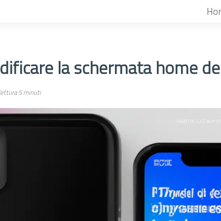
Ho
ficare la schermata home del
ettura 5 minuti