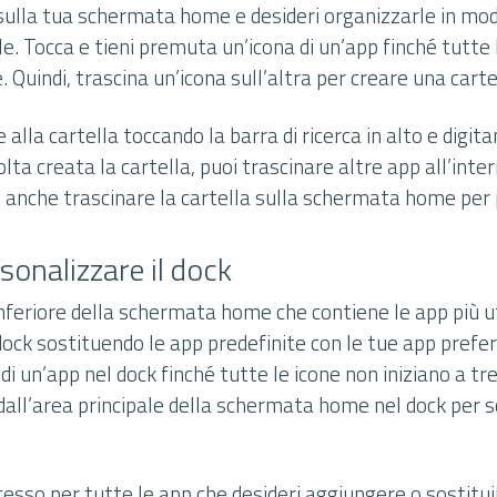
sulla tua schermata home e desideri organizzarle in modo
le. Tocca e tieni premuta un’icona di un’app finché tutte 
. Quindi, trascina un’icona sull’altra per creare una carte
alla cartella toccando la barra di ricerca in alto e digit
lta creata la cartella, puoi trascinare altre app all’inte
i anche trascinare la cartella sulla schermata home per
sonalizzare il dock
 inferiore della schermata home che contiene le app più ut
dock sostituendo le app predefinite con le tue app preferi
i un’app nel dock finché tutte le icone non iniziano a tr
dall’area principale della schermata home nel dock per s
esso per tutte le app che desideri aggiungere o sostitui