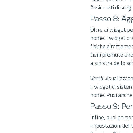
Assicurati di sceg
Passo 8: Ag
Oltre ai widget p
home. I widget di 
fisiche direttame
tieni premuto uno
a sinistra dello s
Verrà visualizzato
il widget di sist
home. Puoi anche t
Passo 9: Per
Infine, puoi pers
impostazioni del t