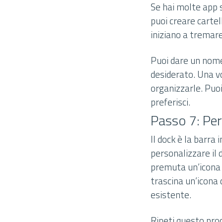
Se hai molte app 
puoi creare cartel
iniziano a tremare
Puoi dare un nome 
desiderato. Una vo
organizzarle. Puo
preferisci.
Passo 7: Per
Il dock è la barra
personalizzare il 
premuta un’icona d
trascina un’icona 
esistente.
Ripeti questo proc