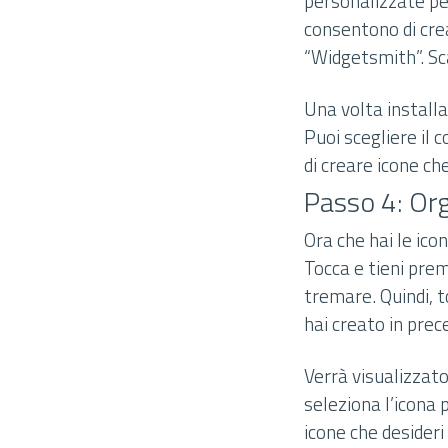
personalizzate per
consentono di cre
“Widgetsmith”. Sca
Una volta installa
Puoi scegliere il 
di creare icone c
Passo 4: Or
Ora che hai le ic
Tocca e tieni prem
tremare. Quindi, t
hai creato in prec
Verrà visualizzato
seleziona l’icona 
icone che desider