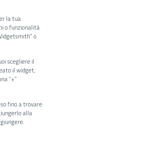
er la tua
i o funzionalità
“Widgetsmith” o
i scegliere il
eato il widget,
ona “+”
sso fino a trovare
iungerlo alla
ggiungere.