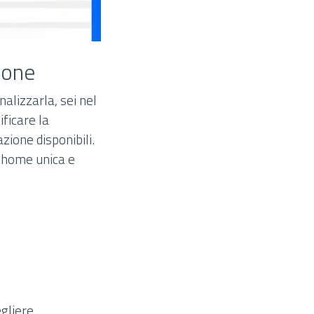
hone
alizzarla, sei nel
ficare la
ione disponibili.
a home unica e
gliere