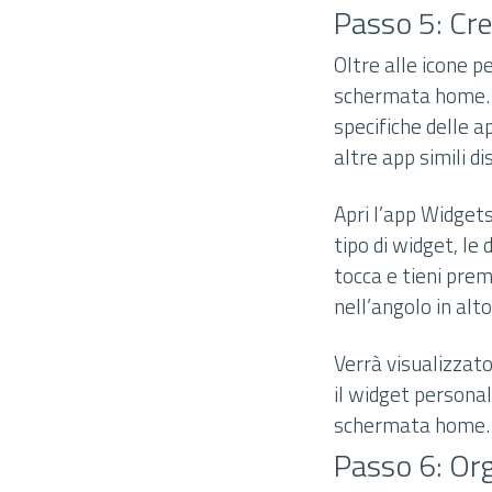
Passo 5: Cre
Oltre alle icone p
schermata home. I
specifiche delle a
altre app simili di
Apri l’app Widgets
tipo di widget, le
tocca e tieni pre
nell’angolo in alt
Verrà visualizzato
il widget persona
schermata home. R
Passo 6: Org