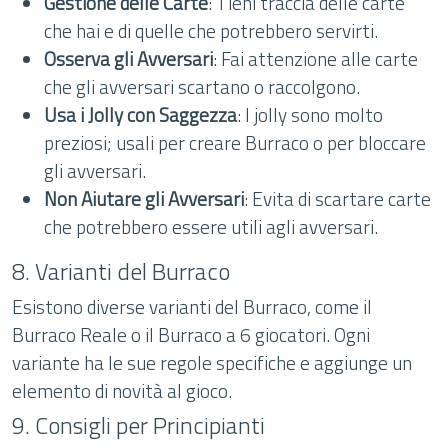
Gestione delle Carte
: Tieni traccia delle carte
che hai e di quelle che potrebbero servirti.
Osserva gli Avversari
: Fai attenzione alle carte
che gli avversari scartano o raccolgono.
Usa i Jolly con Saggezza
: I jolly sono molto
preziosi; usali per creare Burraco o per bloccare
gli avversari.
Non Aiutare gli Avversari
: Evita di scartare carte
che potrebbero essere utili agli avversari.
8. Varianti del Burraco
Esistono diverse varianti del Burraco, come il
Burraco Reale o il Burraco a 6 giocatori. Ogni
variante ha le sue regole specifiche e aggiunge un
elemento di novità al gioco.
9. Consigli per Principianti