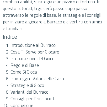
combina abilità, strategia e un pizzico di fortuna. In
questo tutorial, ti guiderò passo dopo passo
attraverso le regole di base, le strategie e i consigli
per iniziare a giocare a Burraco e divertirti con amici
e familiari.
Indice
Introduzione al Burraco
Cosa Ti Serve per Giocare
Preparazione del Gioco
Regole di Base
Come Si Gioca
Punteggi e Valori delle Carte
Strategie di Gioco
Varianti del Burraco
Consigli per Principianti
Conclusione