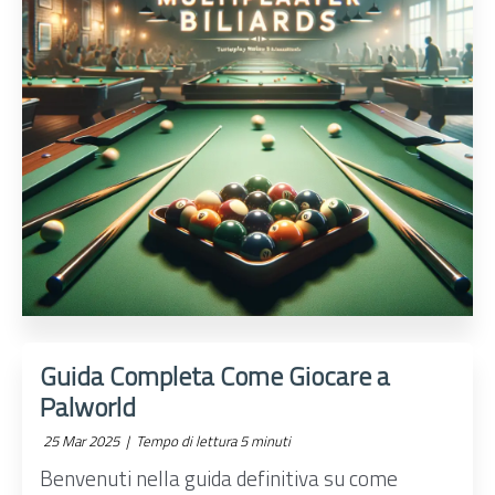
Guida Completa Come Giocare a
Palworld
25 Mar 2025 |
Tempo di lettura 5 minuti
Benvenuti nella guida definitiva su come