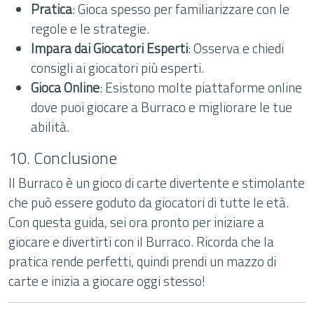
Pratica
: Gioca spesso per familiarizzare con le
regole e le strategie.
Impara dai Giocatori Esperti
: Osserva e chiedi
consigli ai giocatori più esperti.
Gioca Online
: Esistono molte piattaforme online
dove puoi giocare a Burraco e migliorare le tue
abilità.
10. Conclusione
Il Burraco è un gioco di carte divertente e stimolante
che può essere goduto da giocatori di tutte le età.
Con questa guida, sei ora pronto per iniziare a
giocare e divertirti con il Burraco. Ricorda che la
pratica rende perfetti, quindi prendi un mazzo di
carte e inizia a giocare oggi stesso!