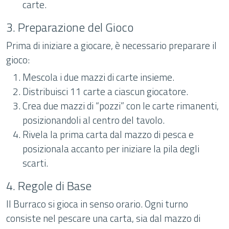
carte.
3. Preparazione del Gioco
Prima di iniziare a giocare, è necessario preparare il
gioco:
Mescola i due mazzi di carte insieme.
Distribuisci 11 carte a ciascun giocatore.
Crea due mazzi di “pozzi” con le carte rimanenti,
posizionandoli al centro del tavolo.
Rivela la prima carta dal mazzo di pesca e
posizionala accanto per iniziare la pila degli
scarti.
4. Regole di Base
Il Burraco si gioca in senso orario. Ogni turno
consiste nel pescare una carta, sia dal mazzo di