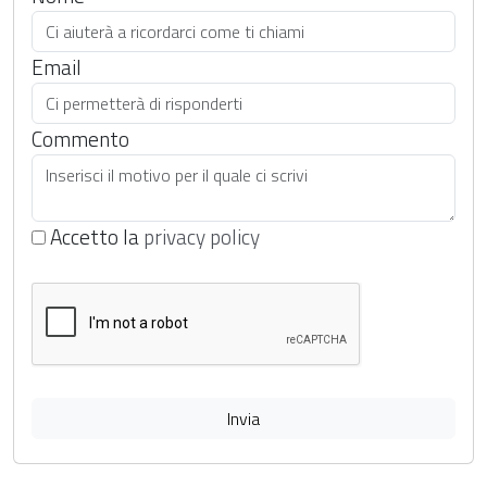
Email
Commento
Accetto la
privacy policy
Invia