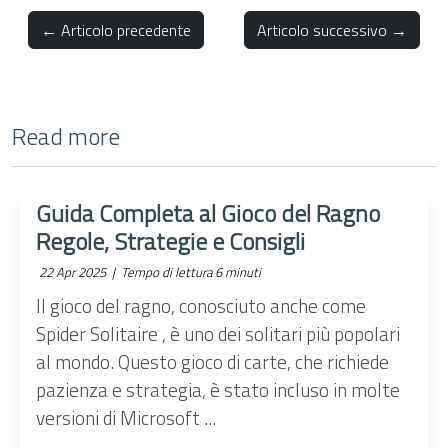
← Articolo precedente
Articolo successivo →
Read more
Guida Completa al Gioco del Ragno
Regole, Strategie e Consigli
22 Apr 2025 |
Tempo di lettura 6 minuti
Il gioco del ragno, conosciuto anche come
Spider Solitaire , è uno dei solitari più popolari
al mondo. Questo gioco di carte, che richiede
pazienza e strategia, è stato incluso in molte
versioni di Microsoft ...