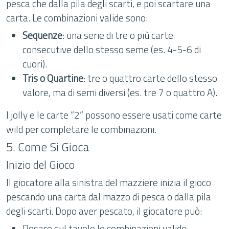
pesca che dalla pila degli scarti, e poi scartare una
carta. Le combinazioni valide sono:
Sequenze
: una serie di tre o più carte
consecutive dello stesso seme (es. 4-5-6 di
cuori).
Tris o Quartine
: tre o quattro carte dello stesso
valore, ma di semi diversi (es. tre 7 o quattro A).
I jolly e le carte “2” possono essere usati come carte
wild per completare le combinazioni.
5. Come Si Gioca
Inizio del Gioco
Il giocatore alla sinistra del mazziere inizia il gioco
pescando una carta dal mazzo di pesca o dalla pila
degli scarti. Dopo aver pescato, il giocatore può:
Posare sul tavolo le combinazioni valide.