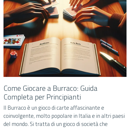
Come Giocare a Burraco: Guida
Completa per Principianti
Il Burraco è un gioco di carte affascinante e
coinvolgente, molto popolare in Italia e in altri paesi
del mondo. Si tratta di un gioco di società che