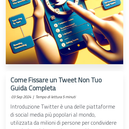
Come Fissare un Tweet Non Tuo
Guida Completa
03 Sep 2024 |
Tempo di lettura 5 minuti
Introduzione Twitter è una delle piattaforme
di social media più popolari al mondo,
utilizzata da milioni di persone per condividere