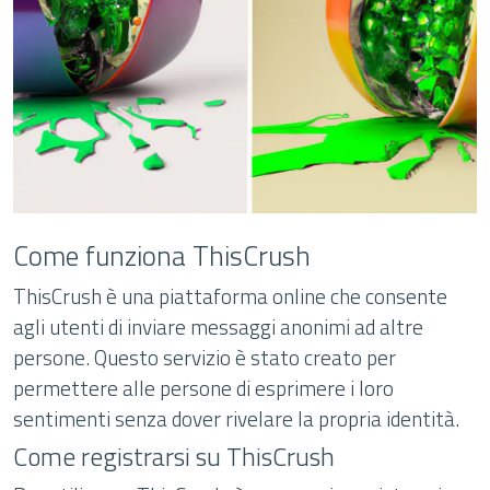
Come funziona ThisCrush
ThisCrush è una piattaforma online che consente
agli utenti di inviare messaggi anonimi ad altre
persone. Questo servizio è stato creato per
permettere alle persone di esprimere i loro
sentimenti senza dover rivelare la propria identità.
Come registrarsi su ThisCrush