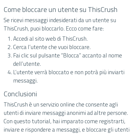
Come bloccare un utente su ThisCrush
Se ricevi messaggi indesiderati da un utente su
ThisCrush, puoi bloccarlo. Ecco come fare:
Accedi al sito web di ThisCrush.
Cerca l’utente che vuoi bloccare.
Fai clic sul pulsante “Blocca” accanto al nome
dell’utente.
L’utente verrà bloccato e non potrà più inviarti
messaggi.
Conclusioni
ThisCrush è un servizio online che consente agli
utenti di inviare messaggi anonimi ad altre persone.
Con questo tutorial, hai imparato come registrarti,
inviare e rispondere a messaggi, e bloccare gli utenti