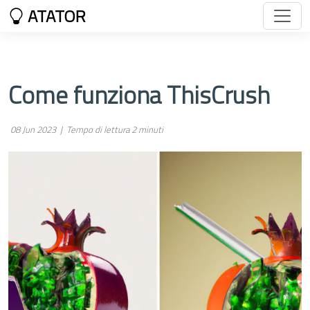
ATATOR
Come funziona ThisCrush
08 Jun 2023 |
Tempo di lettura 2 minuti