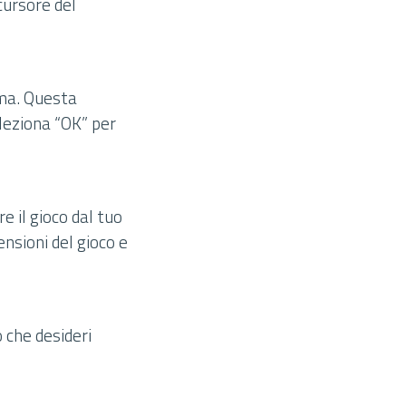
 cursore del
rma. Questa
seleziona “OK” per
e il gioco dal tuo
ensioni del gioco e
o che desideri