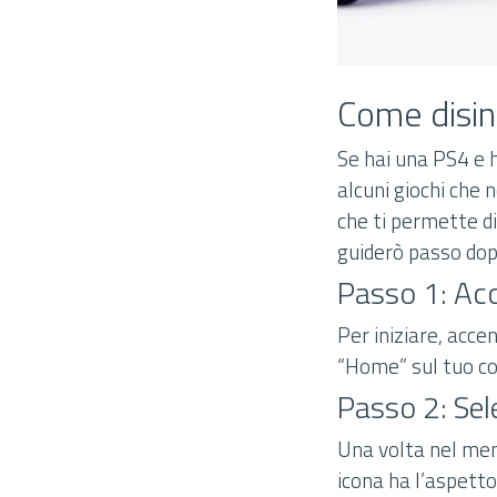
Come disin
Se hai una PS4 e h
alcuni giochi che 
che ti permette di 
guiderò passo dop
Passo 1: Acc
Per iniziare, acce
“Home” sul tuo co
Passo 2: Sel
Una volta nel menu
icona ha l’aspetto