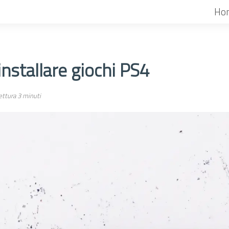
Ho
nstallare giochi PS4
ttura 3 minuti