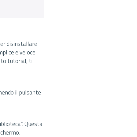
ler disinstallare
emplice e veloce
to tutorial, ti
emendo il pulsante
iblioteca”. Questa
 schermo.