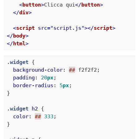
<
button
>
Clicca qui
</
button
>
</
div
>
<
script
src
=
"script.js"
>
</
script
>
</
body
>
</
html
>
.
widget
background-color
:
##
 f2f2f2
padding
:
20
px
border-radius
:
5
px
}
.
widget
h2
color
:
##
333
}