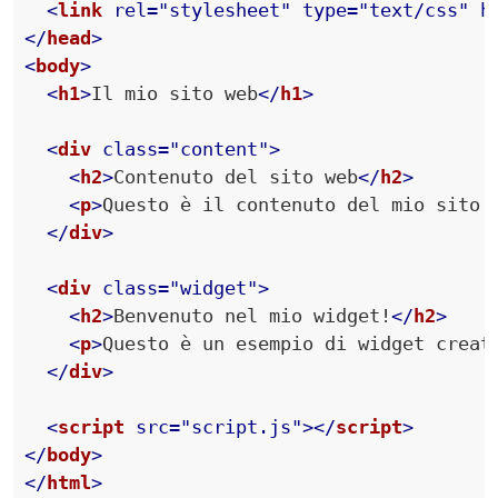
<
link
rel
=
"stylesheet"
type
=
"text/css"
h
</
head
>
<
body
>
<
h1
>
Il mio sito web
</
h1
>
<
div
class
=
"content"
>
<
h2
>
Contenuto del sito web
</
h2
>
<
p
>
Questo è il contenuto del mio sito 
</
div
>
<
div
class
=
"widget"
>
<
h2
>
Benvenuto nel mio widget!
</
h2
>
<
p
>
Questo è un esempio di widget creat
</
div
>
<
script
src
=
"script.js"
>
</
script
>
</
body
>
</
html
>