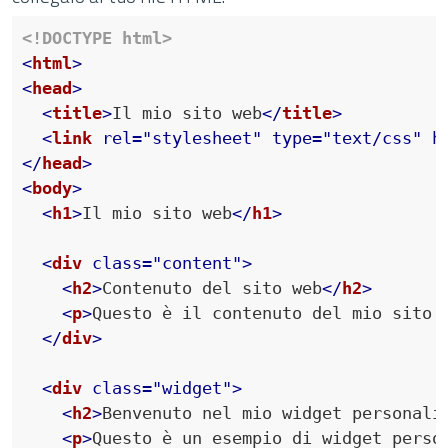
<!DOCTYPE html>
<
html
>
<
head
>
<
title
>
Il mio sito web
</
title
>
<
link
rel
=
"stylesheet"
type
=
"text/css"
h
</
head
>
<
body
>
<
h1
>
Il mio sito web
</
h1
>
<
div
class
=
"content"
>
<
h2
>
Contenuto del sito web
</
h2
>
<
p
>
Questo è il contenuto del mio sito 
</
div
>
<
div
class
=
"widget"
>
<
h2
>
Benvenuto nel mio widget personali
<
p
>
Questo è un esempio di widget perso