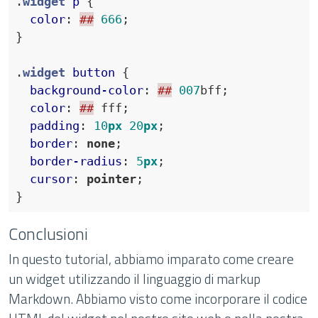
.
widget
p
color
:
##
666
}
.
widget
button
background-color
:
##
007
bff
color
:
##
 fff
padding
:
10
px
20
px
border
:
none
border-radius
:
5
px
cursor
:
pointer
}
Conclusioni
In questo tutorial, abbiamo imparato come creare
un widget utilizzando il linguaggio di markup
Markdown. Abbiamo visto come incorporare il codice