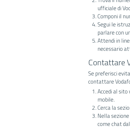
ufficiale di V
Componi il num
Segui le istru
parlare con u
Attendi in lin
necessario att
Contattare 
Se preferisci evit
contattare Vodafo
Accedi al sito
mobile.
Cerca la sezio
Nella sezione 
come chat dal