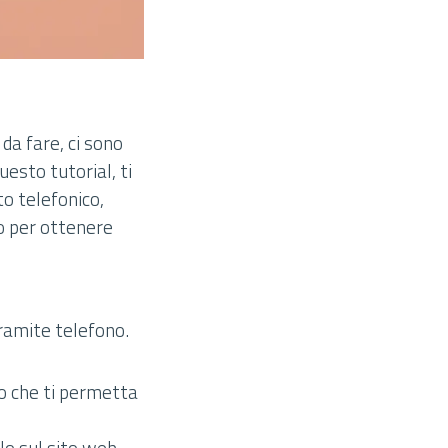
da fare, ci sono
uesto tutorial, ti
to telefonico,
to per ottenere
tramite telefono.
co che ti permetta
rlo sul sito web