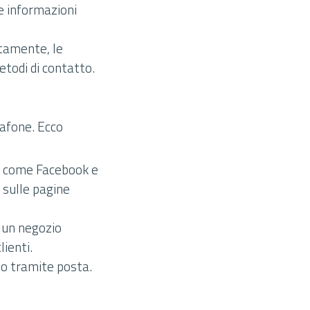
le informazioni
itamente, le
etodi di contatto.
dafone. Ecco
ia come Facebook e
 sulle pagine
n un negozio
ienti.
rlo tramite posta.