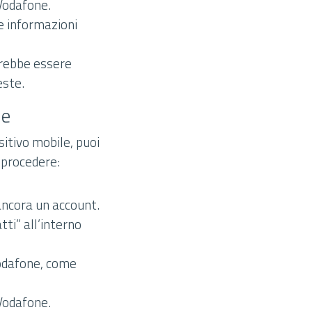
 Vodafone.
le informazioni
trebbe essere
este.
ne
sitivo mobile, puoi
 procedere:
 ancora un account.
ti” all’interno
Vodafone, come
 Vodafone.