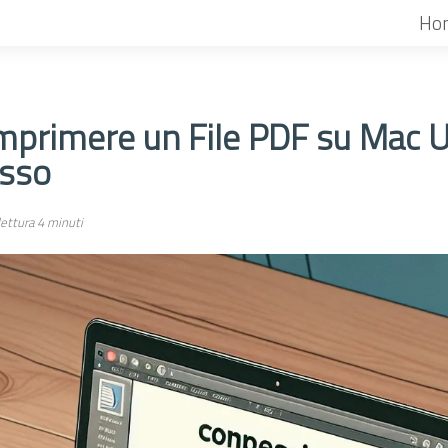
Ho
primere un File PDF su Mac U
sso
ettura 4 minuti