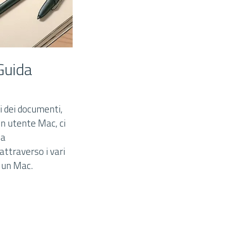
Guida
i dei documenti,
un utente Mac, ci
za
attraverso i vari
u un Mac.