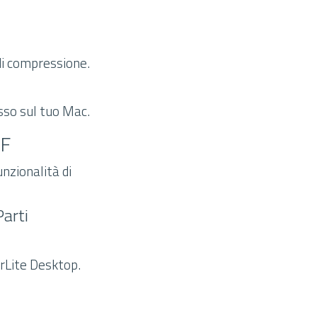
 di compressione.
sso sul tuo Mac.
DF
unzionalità di
arti
rLite Desktop.