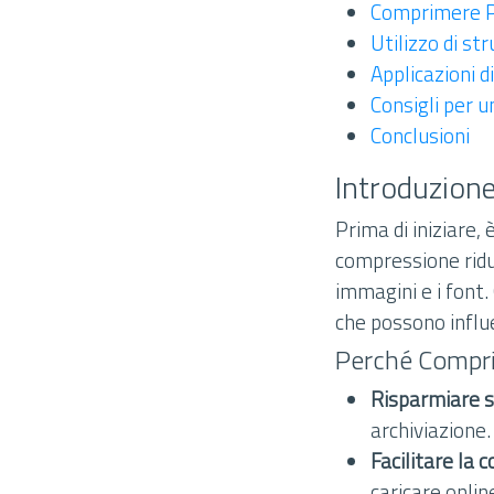
Comprimere P
Utilizzo di s
Applicazioni d
Consigli per 
Conclusioni
Introduzione
Prima di iniziare,
compressione riduc
immagini e i font.
che possono influ
Perché Compr
Risparmiare s
archiviazione.
Facilitare la c
caricare onlin