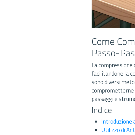
Come Comp
Passo-Pas
La compressione d
facilitandone la c
sono diversi metod
comprometterne ec
passaggi e strume
Indice
Introduzione 
Utilizzo di A