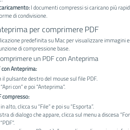
 caricamento:
I documenti compressi si caricano più rapi
orme di condivisione.
 Anteprima per comprimere PDF
licazione predefinita su Mac per visualizzare immagini 
unzione di compressione base.
Comprimere un PDF con Anteprima
DF con Anteprima:
on il pulsante destro del mouse sul file PDF.
“Apri con” e poi “Anteprima”.
F compresso:
n alto, clicca su “File” e poi su “Esporta”.
stra di dialogo che appare, clicca sul menu a discesa “F
 “PDF”.