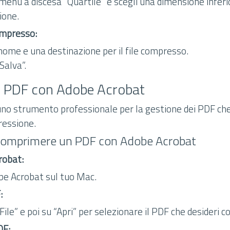
 menu a discesa “Quartile” e scegli una dimensione inferi
ione.
compresso:
nome e una destinazione per il file compresso.
“Salva”.
 PDF con Adobe Acrobat
no strumento professionale per la gestione dei PDF che
ressione.
Comprimere un PDF con Adobe Acrobat
robat:
be Acrobat sul tuo Mac.
:
“File” e poi su “Apri” per selezionare il PDF che desideri
DF: