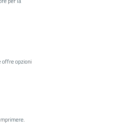
ore per la
 offre opzioni
 comprimere.