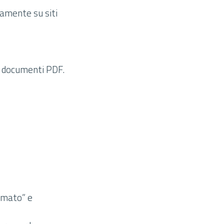
damente su siti
e documenti PDF.
ormato” e