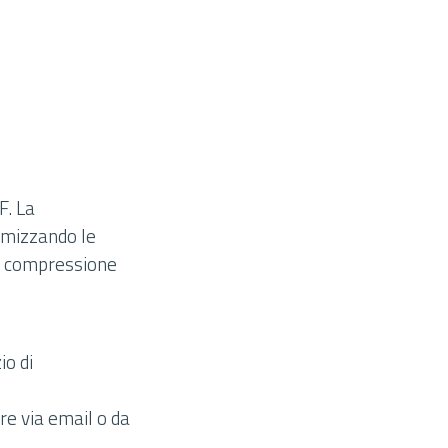
F. La
timizzando le
 di compressione
o di
iare via email o da