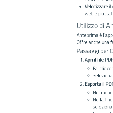
Velocizzare il
web e piattaf
Utilizzo di
Anteprima è l’app
Offre anche una f
Passaggi per 
Apri il file P
Fai clic c
Seleziona 
Esporta il PD
Nel menu i
Nella fine
seleziona