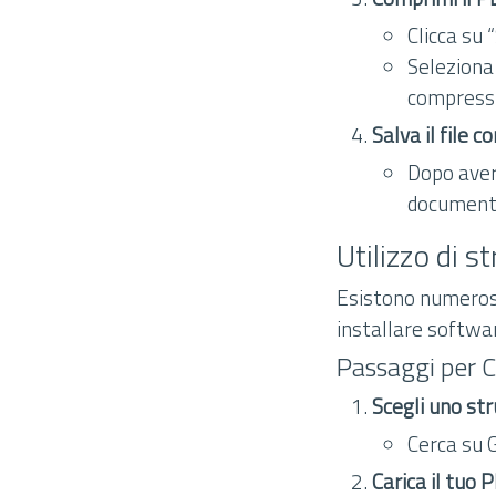
Clicca su 
Seleziona 
compress
Salva il file 
Dopo aver 
document
Utilizzo di 
Esistono numerosi
installare softwar
Passaggi per 
Scegli uno st
Cerca su G
Carica il tuo 