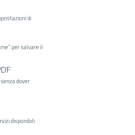
mpostazioni di
ome” per salvare il
 PDF
F senza dover
izi disponibili.