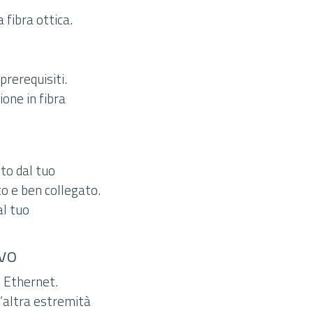
 fibra ottica.
prerequisiti.
ione in fibra
ito dal tuo
to e ben collegato.
al tuo
ivo
o Ethernet.
l’altra estremità