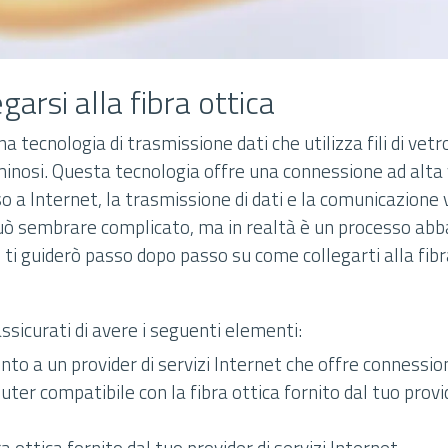
arsi alla fibra ottica
na tecnologia di trasmissione dati che utilizza fili di vetr
minosi. Questa tecnologia offre una connessione ad alta v
so a Internet, la trasmissione di dati e la comunicazione 
 può sembrare complicato, ma in realtà è un processo ab
, ti guiderò passo dopo passo su come collegarti alla fibr
assicurati di avere i seguenti elementi:
 a un provider di servizi Internet che offre connessione
r compatibile con la fibra ottica fornito dal tuo provid
a ottica fornito dal tuo provider di servizi Internet.