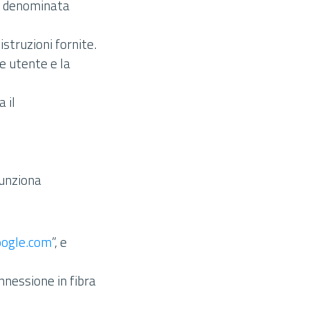
e denominata
struzioni fornite.
e utente e la
 il
funziona
ogle.com
”, e
nnessione in fibra