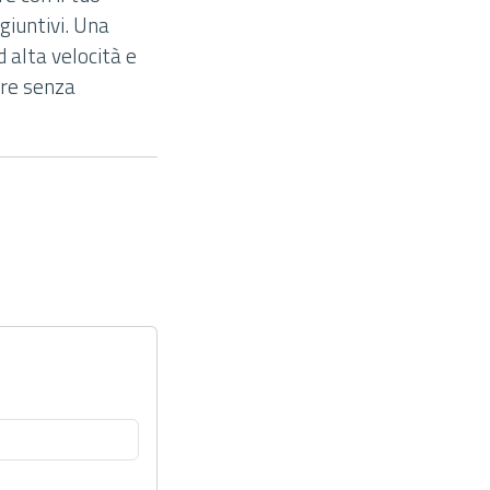
ggiuntivi. Una
 alta velocità e
are senza