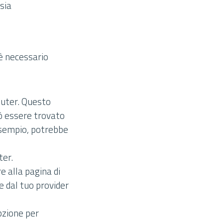
sia
è necessario
router. Questo
ò essere trovato
 esempio, potrebbe
ter.
e alla pagina di
e dal tuo provider
pzione per