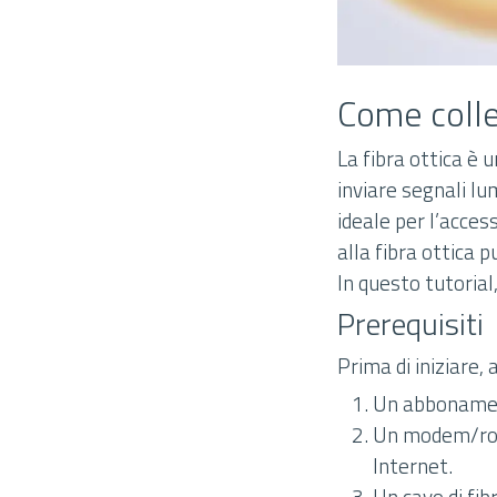
Come colleg
La fibra ottica è u
inviare segnali lu
ideale per l’acces
alla fibra ottica
In questo tutorial
Prerequisiti
Prima di iniziare, 
Un abbonamento
Un modem/route
Internet.
Un cavo di fibr