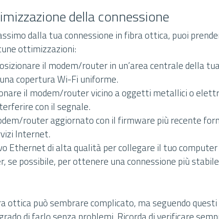
imizzazione della connessione
ssimo dalla tua connessione in fibra ottica, puoi prende
cune ottimizzazioni:
posizionare il modem/router in un’area centrale della tua 
 una copertura Wi-Fi uniforme.
ionare il modem/router vicino a oggetti metallici o elet
erferire con il segnale.
odem/router aggiornato con il firmware più recente forn
vizi Internet.
vo Ethernet di alta qualità per collegare il tuo computer 
 se possibile, per ottenere una connessione più stabile
ibra ottica può sembrare complicato, ma seguendo questi
 grado di farlo senza problemi. Ricorda di verificare sempr