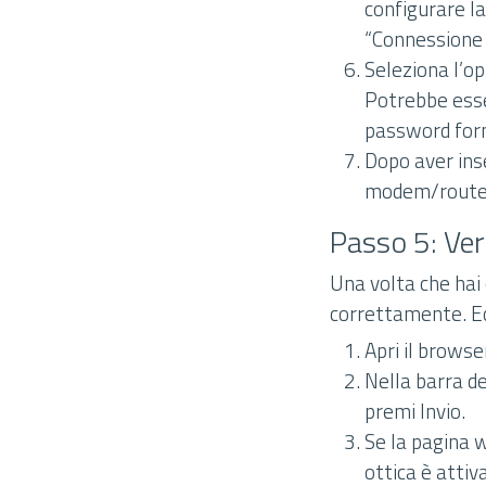
configurare l
“Connessione I
Seleziona l’op
Potrebbe esse
password forni
Dopo aver inse
modem/route
Passo 5: Ver
Una volta che hai
correttamente. Ec
Apri il browse
Nella barra de
premi Invio.
Se la pagina w
ottica è attiv