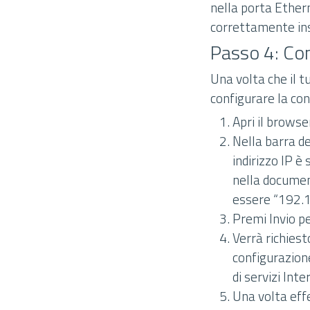
nella porta Ethern
correttamente ins
Passo 4: Con
Una volta che il 
configurare la co
Apri il browse
Nella barra de
indirizzo IP 
nella documen
essere “192.1
Premi Invio p
Verrà richies
configurazion
di servizi Inte
Una volta effe