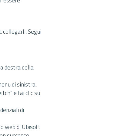
er essere
 collegarli. Segui
 a destra della
enu di sinistra.
tch” e fai clic su
denziali di
to web di Ubisoft
con successo.