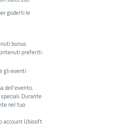
er goderti le
enuti bonus
ontenuti preferiti.
e gli eventi
na dell’evento.
 speciali. Durante
nte nel tuo
uo account Ubisoft