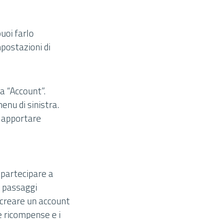
uoi farlo
postazioni di
na “Account”.
enu di sinistra.
e apportare
 partecipare a
i passaggi
 creare un account
e ricompense e i