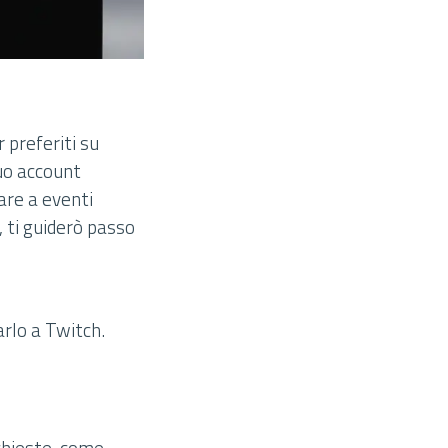
 preferiti su
tuo account
are a eventi
, ti guiderò passo
arlo a Twitch.
ichieste, come