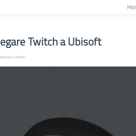
Ho
egare Twitch a Ubisoft
ettura 4 minuti