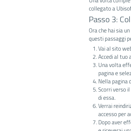
Una volta complet
collegato a Ubisof
Passo 3: Col
Ora che hai sia un
questi passaggi p
Vai al sito web
Accedi al tuo 
Una volta effet
pagina e selez
Nella pagina d
Scorri verso i
di essa.
Verrai reindiri
accesso per a
Dopo aver eff
e riceverai u