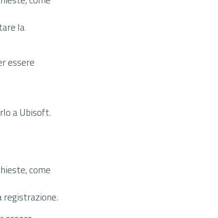
tare la
er essere
rlo a Ubisoft.
ichieste, come
la registrazione.