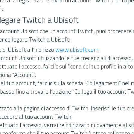
ata la registrazione, avrai un account Twitch pronto p
t.
legare Twitch a Ubisoft
 account Ubisoft che un account Twitch, puoi procedere a
er collegare Twitch a Ubisoft:
 di Ubisoft all’indirizzo
www.ubisoft.com
.
account Ubisoft utilizzando le tue credenziali di accesso.
tuato l’accesso, fai clic sull’icona del tuo profilo in alto
iona “Account”.
el tuo account, fai clic sulla scheda “Collegamenti” nel m
l basso fino a trovare l’opzione “Collega il tuo account Twi
zzato alla pagina di accesso di Twitch. Inserisci le tue cre
ccedere al tuo account Twitch.
ettuato l’accesso, verrai reindirizzato nuovamente al si
na conferma che il tuo account Twitch è stato collegato 