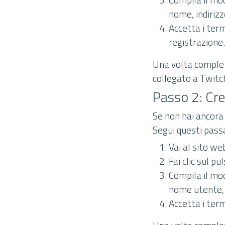
nome, indiriz
Accetta i term
registrazione.
Una volta complet
collegato a Twitc
Passo 2: Cr
Se non hai ancora
Segui questi pass
Vai al sito we
Fai clic sul pu
Compila il mod
nome utente, 
Accetta i termi