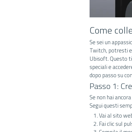
Come colle
Se sei un appassio
Twitch, potresti 
Ubisoft. Questo t
speciali e acceder
dopo passo su com
Passo 1: Cre
Se non hai ancora
Segui questi semp
Vai al sito web
Fai clic sul p
Compila il mod