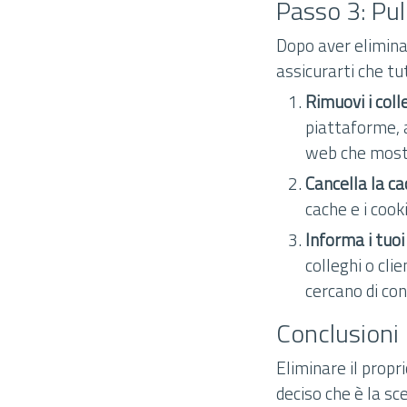
Passo 3: Puli
Dopo aver eliminat
assicurarti che t
Rimuovi i col
piattaforme, a
web che mostra
Cancella la c
cache e i cook
Informa i tuoi
colleghi o cli
cercano di co
Conclusioni
Eliminare il prop
deciso che è la sc