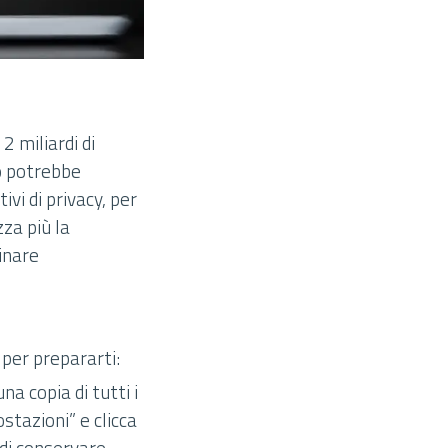
2 miliardi di
no potrebbe
vi di privacy, per
za più la
inare
per prepararti:
una copia di tutti i
stazioni” e clicca
 di conservare