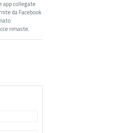
le app collegate
ornite da Facebook
rmato
acce rimaste.