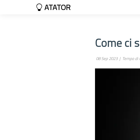
ATATOR
Come ci s
08 Sep 2023 |
Tempo di l