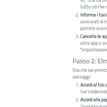
tutto ciò che 
Informa i tuoi
assicurati di 
potrete scamb
Cancella le a
altre app o ser
“Impostazioni”
Passo 2: Eli
Ora che sei pronto
passaggi:
Accedi al tuo
tue credenzial
Accedi alla pa
“Impostazioni”