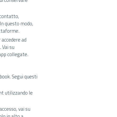
 contatto,
. In questo modo,
attaforme.
r accedere ad
. Vai su
app collegate.
book. Segui questi
t utilizzando le
accesso, vai su
lo in alto a