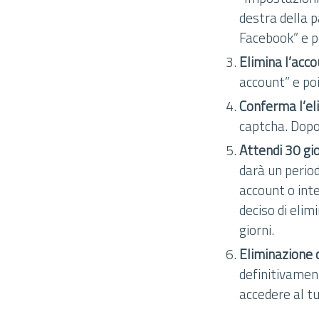
destra della p
Facebook” e po
Elimina l’acc
account” e poi
Conferma l’el
captcha. Dopod
Attendi 30 gio
darà un period
account o inte
deciso di elim
giorni.
Eliminazione
definitivament
accedere al tu