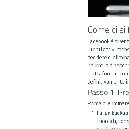
Come ci si
Facebook è diventa
utenti attivi men
decidere di elimin
ridurre la dipende
piattaforma. In q
definitivamente i
Passo 1: Pr
Prima di eliminare
Fai un backup 
tuoi dati, com
su “Scarica un