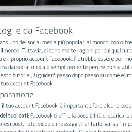
 toglie da Facebook
to uno dei social media più popolari al mondo, con oltre 
silmente. Tuttavia, ci sono molte ragioni per cui qualcu
are il proprio account Facebook. Potrebbe essere per moti
nza dai social media o semplicemente perché non si utiliz
uesto tutorial, ti guiderò passo dopo passo su come elim
l tuo account Facebook.
eparazione
 il tuo account Facebook, è importante fare alcune cose 
dei tuoi dati
: Facebook ti offre la possibilità di scaricare 
presi post, foto, video e messaggi. Per farlo, vai su “Impo
a copia dei tuoi dati su Facebook”. Questo ti permetterà