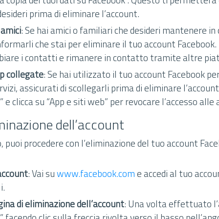
desideri prima di eliminare l’account.
 amici
: Se hai amici o familiari che desideri mantenere in
informarli che stai per eliminare il tuo account Facebook
iare i contatti e rimanere in contatto tramite altre pi
pp collegate
: Se hai utilizzato il tuo account Facebook pe
vizi, assicurati di scollegarli prima di eliminare l’account
 e clicca su “App e siti web” per revocare l’accesso alle 
minazione dell’account
, puoi procedere con l’eliminazione del tuo account Face
 account
: Vai su
www.facebook.com
e accedi al tuo accoun
i.
gina di eliminazione dell’account
: Una volta effettuato l’
 facendo clic sulla freccia rivolta verso il basso nell’ango