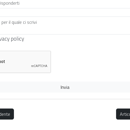
vacy policy
Invia
dente
Arti