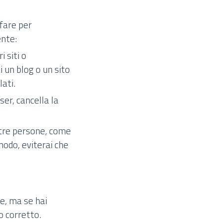
fare per
ente:
i siti o
 un blog o un sito
ati.
ser, cancella la
altre persone, come
 modo, eviterai che
e, ma se hai
o corretto.