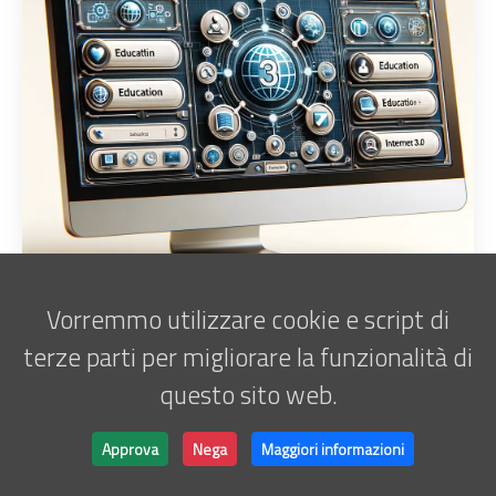
Vorremmo utilizzare cookie e script di
terze parti per migliorare la funzionalità di
questo sito web.
Iscriviti alla newsletter
Marco Antani • © 2025 •
ATATOR
Approva
Nega
Maggiori informazioni
Powered by
Hugo
&
Lightbi.
Made with ❤ by
Bino