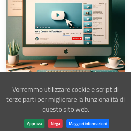
Vorremmo utilizzare cookie e script di
terze parti per migliorare la funzionalità di
questo sito web.
Iscriviti alla newsletter
Marco Antani • © 2025 •
ATATOR
Approva
Nega
Maggiori informazioni
Powered by
Hugo
&
Lightbi.
Made with ❤ by
Bino