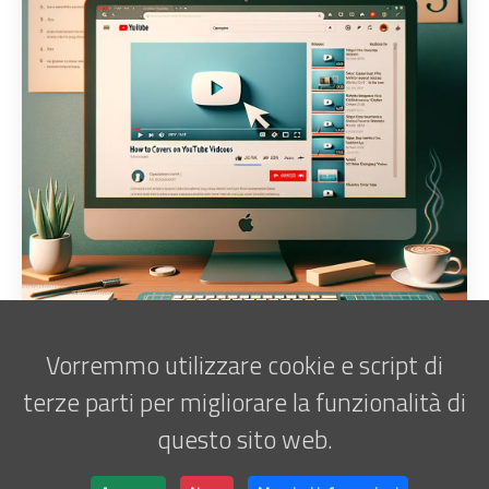
Vorremmo utilizzare cookie e script di
terze parti per migliorare la funzionalità di
questo sito web.
Iscriviti alla newsletter
Marco Antani • © 2025 •
ATATOR